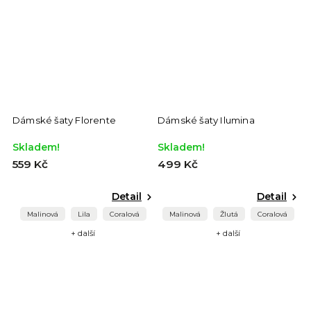
Dámské šaty Florente
Dámské šaty Ilumina
Skladem!
Skladem!
559 Kč
499 Kč
Detail
Detail
Malinová
Lila
Coralová
Malinová
Žlutá
Coralová
+ další
+ další