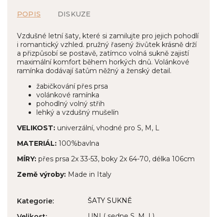
POPIS
DISKUZE
Vzdušné letní šaty, které si zamilujte pro jejich pohodlí
i romantický vzhled. pružný řasený živůtek krásně drží
a přizpůsobí se postavě, zatímco volná sukně zajistí
maximální komfort během horkých dnů. Volánkové
ramínka dodávají šatům něžný a ženský detail.
žabičkování přes prsa
volánkové ramínka
pohodlný volný střih
lehký a vzdušný mušelín
VELIKOST:
univerzální, vhodné pro S, M, L
MATERIÁL:
100%bavlna
MÍRY:
přes prsa 2x 33-53, boky 2x 64-70, délka 106cm
Země výroby:
Made in Italy
ŠATY SUKNĚ
Kategorie
:
UNI ( sedne S, M, L)
Velikost
: