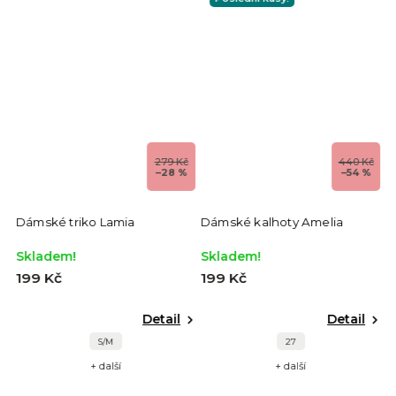
č
279 Kč
440 Kč
%
–28 %
–54 %
Dámské triko Lamia
Dámské kalhoty Amelia
D
Skladem!
Skladem!
S
199 Kč
199 Kč
3
Detail
Detail
S/M
27
+ další
+ další