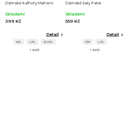
Dámské kalhoty Mahero
Dámské šaty Patie
D
Skladem!
Skladem!
S
399 Kč
559 Kč
3
Detail
Detail
M/L
L/XL
XL/2XL
S/M
L/XL
+ další
+ další