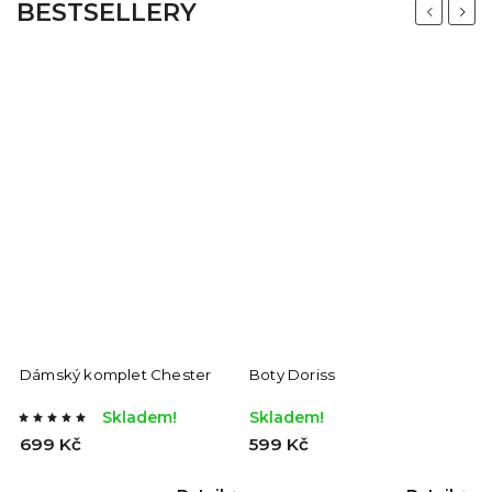
BESTSELLERY
Previous
Next
Dámský komplet Chester
Boty Doriss
D
Skladem!
Skladem!
S
699 Kč
599 Kč
3