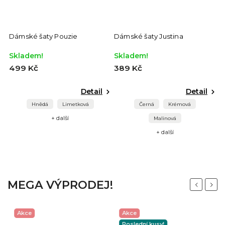
Dámské šaty Pouzie
Dámské šaty Justina
D
Skladem!
Skladem!
S
499 Kč
389 Kč
3
Detail
Detail
Hnědá
Limetková
Černá
Krémová
+ další
Malinová
+ další
MEGA VÝPRODEJ!
Previous
Next
Akce
Akce
Poslední kusy!