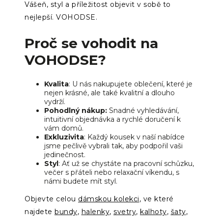
Vášeň, styl a příležitost objevit v sobě to
nejlepší. VOHODSE.
Proč se vohodit na
VOHODSE?
Kvalita
: U nás nakupujete oblečení, které je
nejen krásné, ale také kvalitní a dlouho
vydrží.
Pohodlný nákup:
Snadné vyhledávání,
intuitivní objednávka a rychlé doručení k
vám domů.
Exkluzivita
: Každý kousek v naší nabídce
jsme pečlivě vybrali tak, aby podpořil vaši
jedinečnost.
Styl
: Ať už se chystáte na pracovní schůzku,
večer s přáteli nebo relaxační víkendu, s
námi budete mít styl.
Objevte celou
dámskou kolekci
, ve které
najdete
bundy
,
halenky
,
svetry
,
kalhoty
,
šaty
,