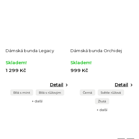
Dámská bunda Legacy
Dámská bunda Orchidej
D
Skladem!
Skladem!
S
1 299 Kč
999 Kč
6
Detail
Detail
Bílá s mint
Bílá s růžovým
Černá
Světle růžová
+ další
Žlutá
+ další