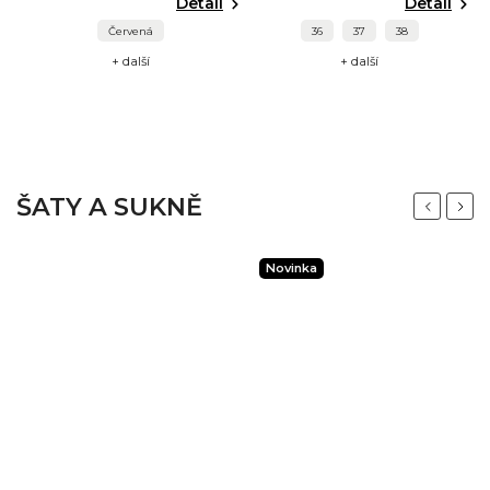
Detail
Detail
Červená
36
37
38
+ další
+ další
ŠATY A SUKNĚ
Previous
Next
Novinka