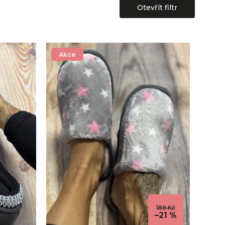
Otevřít filtr
Akce
189 Kč
–21 %