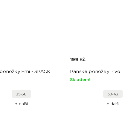
199 Kč
ponožky Emi - 3PACK
Pánské ponožky Pivo
Skladem!
35-38
39-43
+ další
+ další