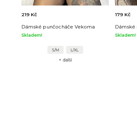
219 Kč
179 Kč
Dámské punčocháče Vekoma
Dámské 
Skladem!
Skladem!
S/M
L/XL
+ další