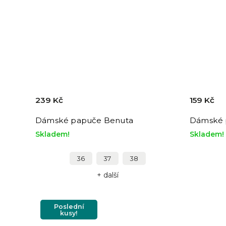
239 Kč
159 Kč
Dámské papuče Benuta
Dámské 
Skladem!
Skladem!
36
37
38
+ další
Poslední
kusy!