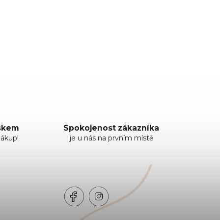
uskem
Spokojenost zákazníka
nákup!
je u nás na prvním místě