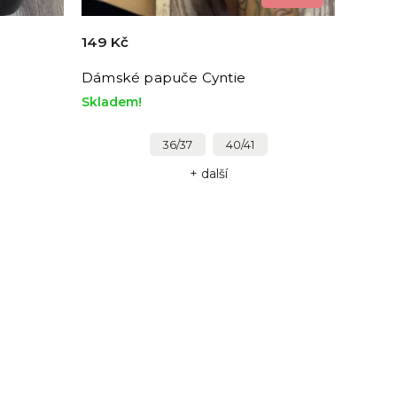
149 Kč
Dámské papuče Cyntie
Skladem!
36/37
40/41
+ další