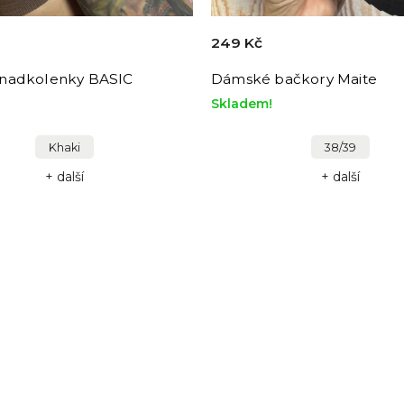
249 Kč
nadkolenky BASIC
Dámské bačkory Maite
Skladem!
Khaki
38/39
+ další
+ další