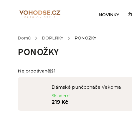
NOVINKY
Ž
Domů
/
DOPLŇKY
/
PONOŽKY
PONOŽKY
Nejprodávanější
Dámské punčocháče Vekoma
Skladem!
219 Kč