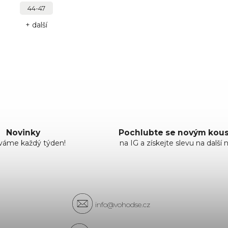
44-47
+ další
Novinky
Pochlubte se novým ko
áváme každý týden!
na IG a získejte slevu na další 
info@vohodse.cz