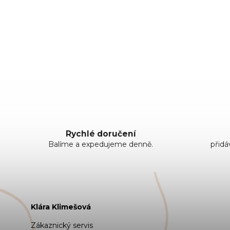
Rychlé doručení
Balíme a expedujeme denně.
přid
Klára Klimešová
Zákaznický servis