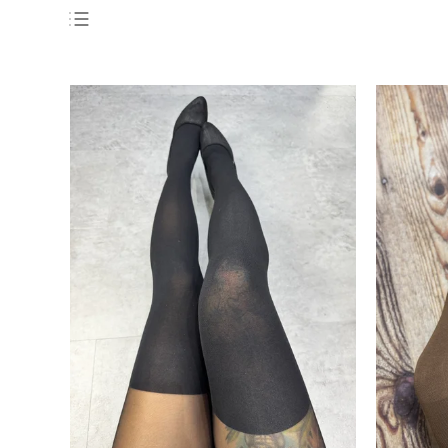
Doporučujeme
Nejlevnější
Nejdražší
Nejprodávanější
Abecedně