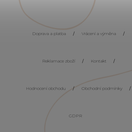
Doprava a platba
/
Vrácení a výměna
/
Reklamace zboží
/
Kontakt
/
Hodnocení obchodu
/
Obchodní podmínky
/
GDPR