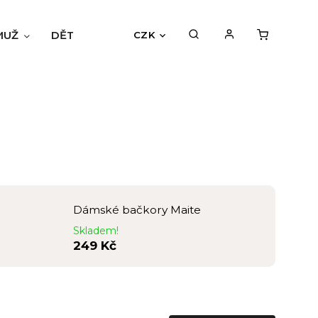
MUŽ
DĚTI
BLOG
HODNOCENÍ OBCHODU
CZK
Dámské bačkory Maite
Skladem!
249 Kč