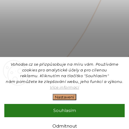
Vohodse.cz se přizpůsobuje na míru vám. Používáme
cookies
pro analytické účely a pro cílenou
reklamu. Kliknutím na tlačítko "Souhlasím"
nám
pomůžete ke zlepšování webu, jeho funkcí a výkonu.
Sledovat na Instagramu
Více informací
Nastavení
Copyright 2026
Vohodse.cz
. Všechna práva vyhrazena.
Upravit nastavení cookies
Souhlasím
Vytvořil
Shoptet
| Design
Shoptak.cz
+ Filipesmedia 🧡
Odmítnout