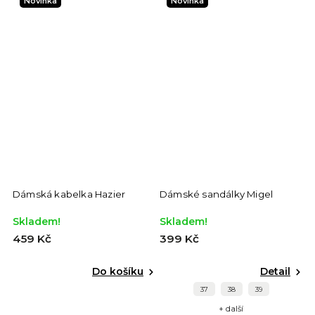
Novinka
Novinka
Dámská kabelka Hazier
Dámské sandálky Migel
D
Skladem!
Skladem!
S
459 Kč
399 Kč
4
Do košíku
Detail
37
38
39
+ další