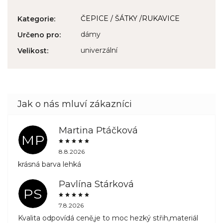
ČEPICE / ŠÁTKY /RUKAVICE
Kategorie
:
dámy
Určeno pro
:
univerzální
Velikost
:
Martina Ptáčková
MP
8.8.2026
krásná barva lehká
Pavlína Stárková
PS
7.8.2026
Kvalita odpovídá ceně,je to moc hezký střih,materiál