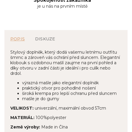
Spokojenost zákazníka
je u nás na prvním místě
POPIS
DISKUZE
Stylový doplněk, který dodá vašemu letnímu outfitu
šmrnc a zároveň vás ochrání před sluncem. Elegantní
klobouk s ozdobnou mašlí zaujme na první pohled a
díky otvoru v zadní části je ideální i pro culík nebo
drdol.
výrazná mašle jako elegantní doplněk
praktický otvor pro pohodlné nošení
široká krempa pro lepší ochranu před sluncem
mašle je do gumy
VELIKOST:
univerzální, maximální obvod 57cm
MATERIÁL:
100%polyester
Země výroby:
Made in Čína