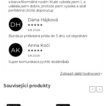
a barva.Normálně nosím M,ale vybrala jsem L a
udělala jsem dobře, protože jsem vysoká a sedí
perfektně.Určitě doporučuji
Dana Hájková
DH
6.8.2026
Bunda je překrásná přišla do 3 dnů od objednání
Anna Kočí
AK
5.8.2026
Super komunikace,rychlé dodání👍👍
Zobrazit další hodnocení
Související produkty
Previous
Next