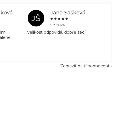
mková
Jana Šašková
JŠ
5.8.2026
lmi
velikost odpovídá, dobře sedí
alené.
á
Zobrazit další hodnocení