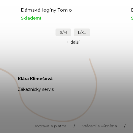
Dámské legíny Tomio
Skladem!
S/M
L/XL
+ další
Klára Klimešová
Zákaznický servis
Doprava a platba
/
Vrácení a výměna
/