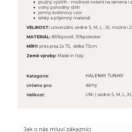
pružný výstřih - možnost nošení na ramena i
volný pohodlný střih
jemný květinový vzor
lehký a příjemný materiál
VELIKOST:
univerzální, sedne S, M, L , XL možná i 
MATERIÁL:
85%lyocell, 15%poliester
MÍRY:
přes prsa 2x 75, délka 73cm
Země výroby:
Made in Italy
HALENKY TUNIKY
Kategorie
:
dámy
Určeno pro
:
UNI ( sedne S, M, L, X
Velikost
: