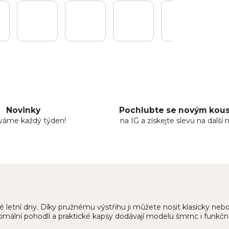
Novinky
Pochlubte se novým ko
áváme každý týden!
na IG a získejte slevu na další 
lé letní dny. Díky pružnému výstřihu ji můžete nosit klasicky n
ximální pohodlí a praktické kapsy dodávají modelu šmrnc i funkčn