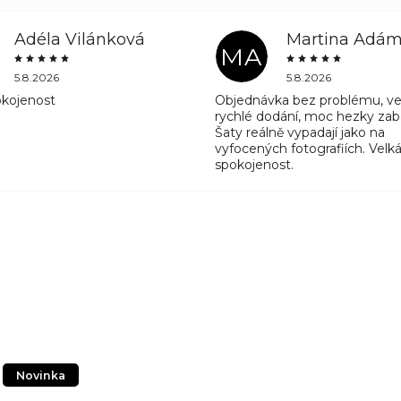
Adéla Vilánková
Martina Adá
MA
5.8.2026
5.8.2026
okojenost
Objednávka bez problému, ve
rychlé dodání, moc hezky zab
Šaty reálně vypadají jako na
vyfocených fotografiích. Velk
spokojenost.
Novinka