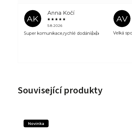
Anna Kočí
AK
AV
5.8.2026
Velká sp
Super komunikace,rychlé dodání👍👍
Související produkty
Novinka