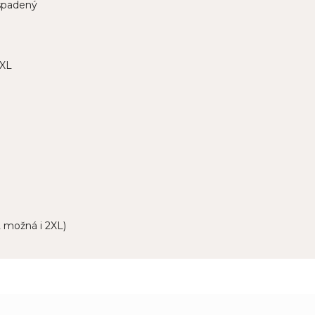
 spadený
2XL
L možná i 2XL)