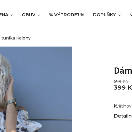
ENA
OBUV
% VÝPRODEJ %
DOPLŇKY
tunika Kalony
Dám
699 Kč
399 K
Květinov
Detailn