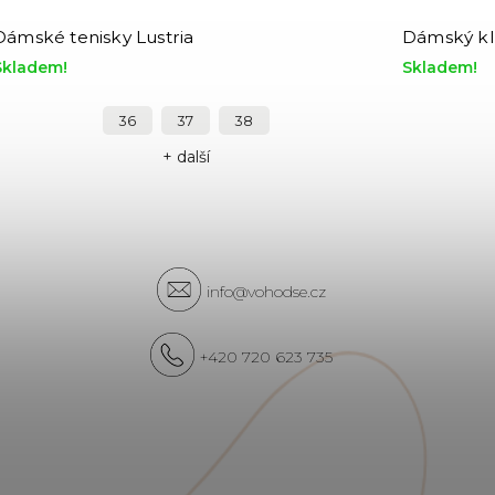
Dámské tenisky Lustria
Dámský kl
Skladem!
Skladem!
36
37
38
+ další
info@vohodse.cz
+420 720 623 735