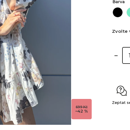
Barva
Zvolte 
Zeptat s
699 Kč
–42 %