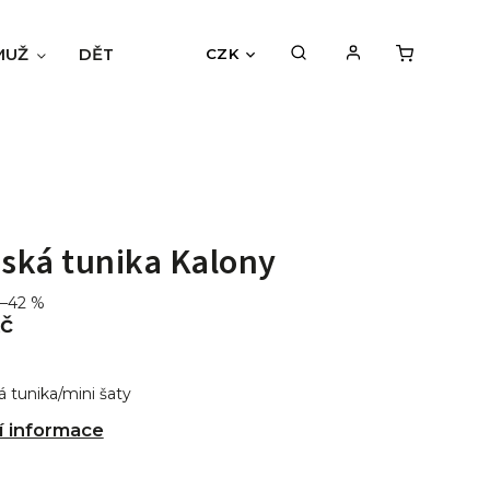
MUŽ
DĚTI
BLOG
HODNOCENÍ OBCHODU
CZK
ská tunika Kalony
–42 %
č
á tunika/mini šaty
í informace