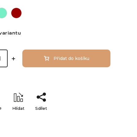
variantu
Přidat do košíku
e
Hlídat
Sdílet