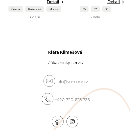
Detail
Detail
Černá
Krémová
Mocca
36
37
38
+ další
+ další
Klára Klimešová
Zákaznický servis
info@vohodse.cz
+420 720 623 735