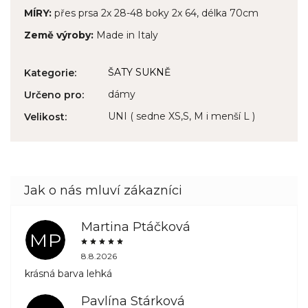
MÍRY:
přes prsa 2x 28-48 boky 2x 64, délka 70cm
Země výroby:
Made in Italy
ŠATY SUKNĚ
Kategorie
:
dámy
Určeno pro
:
UNI ( sedne XS,S, M i menší L )
Velikost
:
Martina Ptáčková
MP
8.8.2026
krásná barva lehká
Pavlína Stárková