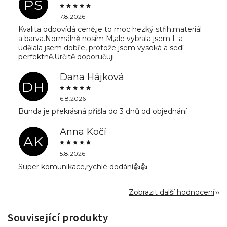
PS
7.8.2026
Kvalita odpovídá ceně,je to moc hezký střih,materiál
a barva.Normálně nosím M,ale vybrala jsem L a
udělala jsem dobře, protože jsem vysoká a sedí
perfektně.Určitě doporučuji
Dana Hájková
DH
6.8.2026
Bunda je překrásná přišla do 3 dnů od objednání
Anna Kočí
AK
5.8.2026
Super komunikace,rychlé dodání👍👍
Zobrazit další hodnocení
Související produkty