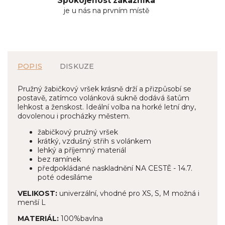
Spokojenost zákazníka
je u nás na prvním místě
POPIS
DISKUZE
Pružný žabičkový vršek krásně drží a přizpůsobí se
postavě, zatímco volánková sukně dodává šatům
lehkost a ženskost. Ideální volba na horké letní dny,
dovolenou i procházky městem.
žabičkový pružný vršek
krátký, vzdušný střih s volánkem
lehký a příjemný materiál
bez ramínek
předpokládané naskladnění NA CESTĚ - 14.7.
poté odesíláme
VELIKOST:
univerzální, vhodné pro XS, S, M možná i
menší L
MATERIÁL:
100%bavlna