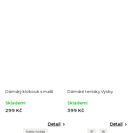
Dámský klobouk s mašlí
Dámské tenisky Vysby
D
Skladem!
Skladem!
S
299 Kč
399 Kč
8
Detail
Detail
Světle hnědá
37
39