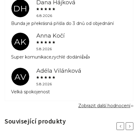
Dana Hájková
DH
6.8.2026
Bunda je překrásná přišla do 3 dnů od objednání
Anna Kočí
AK
5.8.2026
Super komunikace,rychlé dodání👍👍
Adéla Vilánková
AV
5.8.2026
Velká spokojenost
Zobrazit další hodnocení
Související produkty
Previous
Next