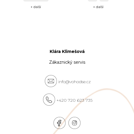
+ další
+ další
Klára Klimešová
Zákaznický servis
info@vohodse.cz
+420 720 623 735