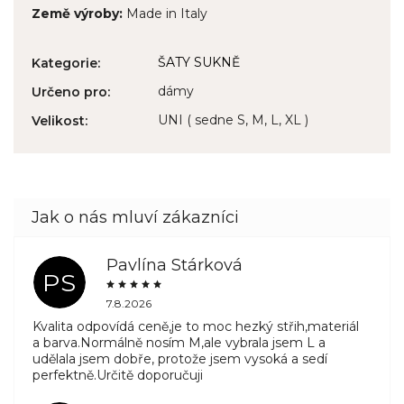
Země výroby:
Made in Italy
ŠATY SUKNĚ
Kategorie
:
dámy
Určeno pro
:
UNI ( sedne S, M, L, XL )
Velikost
:
Pavlína Stárková
PS
7.8.2026
Kvalita odpovídá ceně,je to moc hezký střih,materiál
a barva.Normálně nosím M,ale vybrala jsem L a
udělala jsem dobře, protože jsem vysoká a sedí
perfektně.Určitě doporučuji