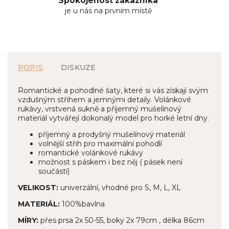
Spokojenost zákazníka
je u nás na prvním místě
POPIS
DISKUZE
Romantické a pohodlné šaty, které si vás získají svým
vzdušným střihem a jemnými detaily. Volánkové
rukávy, vrstvená sukně a příjemný mušelínový
materiál vytvářejí dokonalý model pro horké letní dny.
příjemný a prodyšný mušelínový materiál
volnější střih pro maximální pohodlí
romantické volánkové rukávy
možnost s páskem i bez něj ( pásek není
součástí)
VELIKOST:
univerzální, vhodné pro S, M, L, XL
MATERIÁL:
100%bavlna
MÍRY:
přes prsa 2x 50-55, boky 2x 79cm , délka 86cm