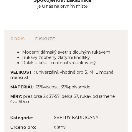
Spokojenost zákazníka
je u nás na prvním místě
POPIS
DISKUZE
Moderní dámský svetr s dlouhým rukávem
Rukávy zdobeny zlatými knoflíky
Rolák u krku - materiál vroubkovaný
VELIKOST :
univerzální, vhodné pro S, M, L možná i
menší XL
MATERIÁL:
65%viscosa, 35%polyamide
MÍRY:
přes prsa 2x 37-57, délka 57, rukáv od ramene
švu 60cm
SVETRY KARDIGANY
Kategorie
:
dámy
Určeno pro
: