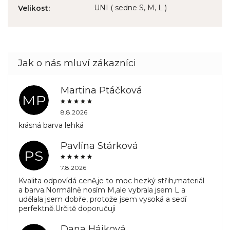
UNI ( sedne S, M, L )
Velikost
:
Martina Ptáčková
MP
8.8.2026
krásná barva lehká
Pavlína Stárková
PS
7.8.2026
Kvalita odpovídá ceně,je to moc hezký střih,materiál
a barva.Normálně nosím M,ale vybrala jsem L a
udělala jsem dobře, protože jsem vysoká a sedí
perfektně.Určitě doporučuji
Dana Hájková