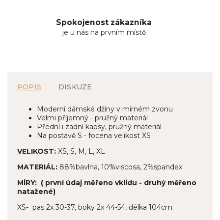
Spokojenost zákazníka
je u nás na prvním místě
POPIS
DISKUZE
Moderní dámské džíny v mírném zvonu
Velmi příjemný - pružný materiál
Přední i zadní kapsy, pružný materiál
Na postavě S - focena velikost XS
VELIKOST:
XS, S, M, L, XL
MATERIÁL:
88%bavlna, 10%viscosa, 2%spandex
MÍRY: ( první údaj měřeno vklidu - druhý měřeno
natažené)
XS- pas 2x 30-37, boky 2x 44-54, délka 104cm