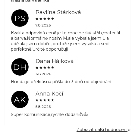
krásná barva lehká
Pavlína Stárková
PS
7.8.2026
Kvalita odpovídá ceně,je to moc hezký střih,materiál
a barva.Normálně nosím M,ale vybrala jsem L a
udělala jsem dobře, protože jsem vysoká a sedí
perfektně.Určitě doporučuji
Dana Hájková
DH
6.8.2026
Bunda je překrásná přišla do 3 dnů od objednání
Anna Kočí
AK
5.8.2026
Super komunikace,rychlé dodání👍👍
Zobrazit další hodnocení