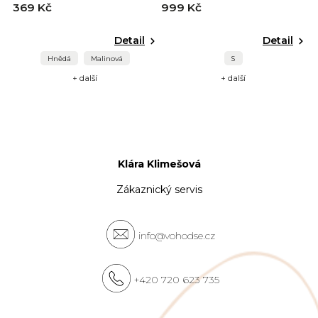
369 Kč
999 Kč
Detail
Detail
Hnědá
Malinová
S
+ další
+ další
Klára Klimešová
Zákaznický servis
info@vohodse.cz
+420 720 623 735