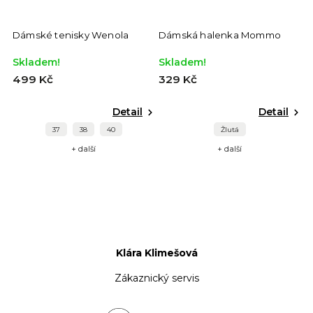
Dámské tenisky Wenola
Dámská halenka Mommo
D
Skladem!
Skladem!
S
499 Kč
329 Kč
4
Detail
Detail
37
38
40
Žlutá
+ další
+ další
Klára Klimešová
Zákaznický servis