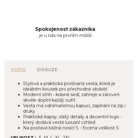
Spokojenost zákazníka
je u nás na prvním místě
POPIS
DISKUZE
Stylová a praktická prošívaná vesta, která je
ideálním kousek pro přechodné období
Moderní střih - krásně sedí, zahřeje a zároveň
skvěle doplní každý oufit
Vesta má odnímatelnou kapuci, zapínání na zip i
druky
Praktické kapsy, zlatý detaily a decentní logo -
který dodává vestě luxusní vzhled
Na postavě běžně nosící S - focena velikost S
VELIKOST :
S, M, L, XL, 2XL