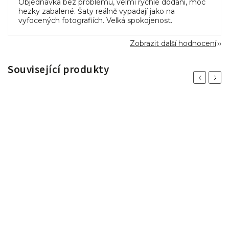
Objednávka bez problému, velmi rychlé dodání, moc
hezky zabalené. Šaty reálně vypadají jako na
vyfocených fotografiích. Velká spokojenost.
Zobrazit další hodnocení
Související produkty
Previous
Next