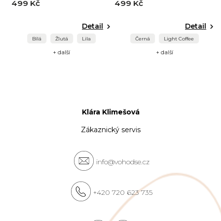
499 Kč
499 Kč
Detail
Detail
Bílá
Žlutá
Lila
Černá
Light Coffee
+ další
+ další
Klára Klimešová
Zákaznický servis
info@vohodse.cz
+420 720 623 735