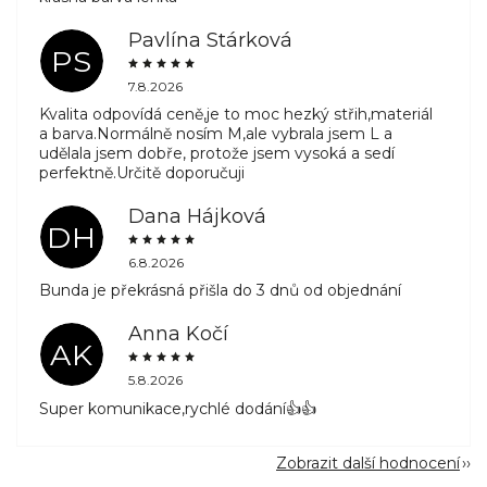
Pavlína Stárková
PS
7.8.2026
Kvalita odpovídá ceně,je to moc hezký střih,materiál
a barva.Normálně nosím M,ale vybrala jsem L a
udělala jsem dobře, protože jsem vysoká a sedí
perfektně.Určitě doporučuji
Dana Hájková
DH
6.8.2026
Bunda je překrásná přišla do 3 dnů od objednání
Anna Kočí
AK
5.8.2026
Super komunikace,rychlé dodání👍👍
Zobrazit další hodnocení