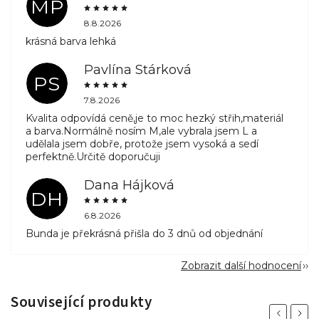
MP
8.8.2026
krásná barva lehká
Pavlína Stárková
PS
7.8.2026
Kvalita odpovídá ceně,je to moc hezký střih,materiál
a barva.Normálně nosím M,ale vybrala jsem L a
udělala jsem dobře, protože jsem vysoká a sedí
perfektně.Určitě doporučuji
Dana Hájková
DH
6.8.2026
Bunda je překrásná přišla do 3 dnů od objednání
Zobrazit další hodnocení
Související produkty
Previous
Next