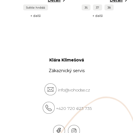
Světle hnědá
36
37
38
+ další
+ další
Klára Klimešová
Zákaznický servis
info@vohodse.cz
+420 720 623 735