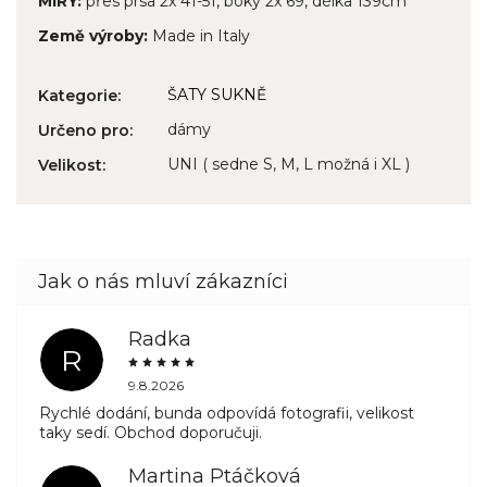
MÍRY:
přes prsa 2x 41-51, boky 2x 69, délka 139cm
Země výroby:
Made in Italy
ŠATY SUKNĚ
Kategorie
:
dámy
Určeno pro
:
UNI ( sedne S, M, L možná i XL )
Velikost
:
Radka
R
9.8.2026
Rychlé dodání, bunda odpovídá fotografii, velikost
taky sedí. Obchod doporučuji.
Martina Ptáčková