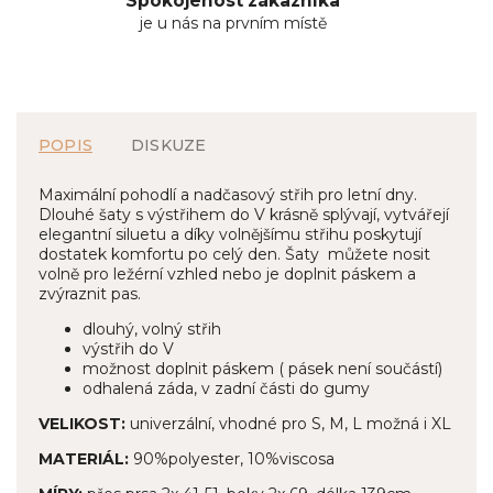
Spokojenost zákazníka
je u nás na prvním místě
POPIS
DISKUZE
Maximální pohodlí a nadčasový střih pro letní dny.
Dlouhé šaty s výstřihem do V krásně splývají, vytvářejí
elegantní siluetu a díky volnějšímu střihu poskytují
dostatek komfortu po celý den. Šaty můžete nosit
volně pro ležérní vzhled nebo je doplnit páskem a
zvýraznit pas.
dlouhý, volný střih
výstřih do V
možnost doplnit páskem ( pásek není součástí)
odhalená záda, v zadní části do gumy
VELIKOST:
univerzální, vhodné pro S, M, L možná i XL
MATERIÁL:
90%polyester, 10%viscosa