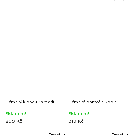
Dámský klobouk s mašlí
Dámské pantofle Robie
Skladem!
Skladem!
299 Kč
319 Kč
Detail
Detail