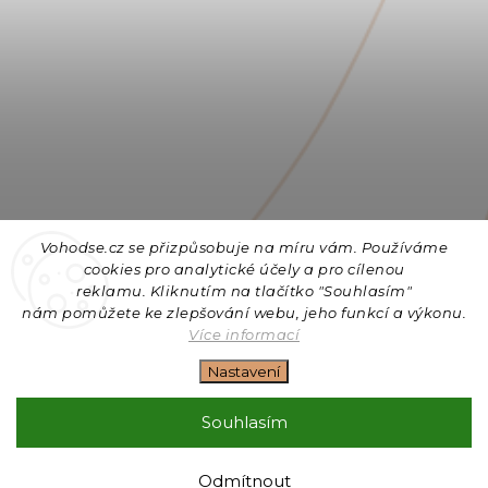
Vohodse.cz se přizpůsobuje na míru vám. Používáme
cookies
pro analytické účely a pro cílenou
reklamu. Kliknutím na tlačítko "Souhlasím"
nám
pomůžete ke zlepšování webu, jeho funkcí a výkonu.
Sledovat na Instagramu
Více informací
Nastavení
Copyright 2026
Vohodse.cz
. Všechna práva vyhrazena.
Upravit nastavení cookies
Souhlasím
Vytvořil
Shoptet
| Design
Shoptak.cz
+ Filipesmedia 🧡
Odmítnout