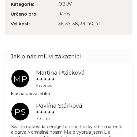
OBUV
Kategorie
:
dámy
Určeno pro
:
36, 37, 38, 39, 40, 41
Velikost
:
Martina Ptáčková
MP
8.8.2026
krásná barva lehká
Pavlína Stárková
PS
7.8.2026
Kvalita odpovídá ceně,je to moc hezký střih,materiál
a barva.Normálně nosím M,ale vybrala jsem L a