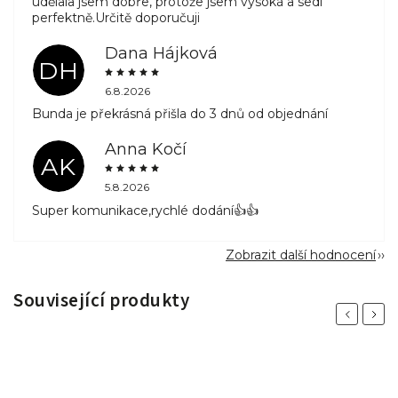
udělala jsem dobře, protože jsem vysoká a sedí
perfektně.Určitě doporučuji
Dana Hájková
DH
6.8.2026
Bunda je překrásná přišla do 3 dnů od objednání
Anna Kočí
AK
5.8.2026
Super komunikace,rychlé dodání👍👍
Zobrazit další hodnocení
Související produkty
Previous
Next