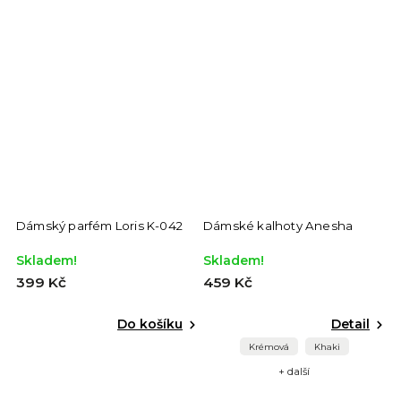
Dámský parfém Loris K-042
Dámské kalhoty Anesha
D
Skladem!
Skladem!
S
399 Kč
459 Kč
4
Do košíku
Detail
Krémová
Khaki
+ další