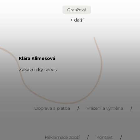
Oranžová
+ další
Klára Klimešová
Zákaznický servis
Doprava a platba
/
Vrácení a výměna
/
Reklamace zboží
/
Kontakt
/