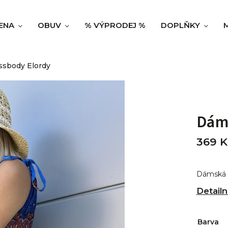
ENA
OBUV
% VÝPRODEJ %
DOPLŇKY
ssbody Elordy
Dám
369 K
Dámská 
Detailn
Barva