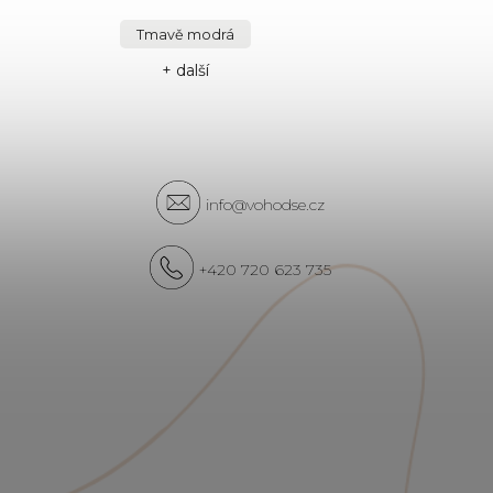
Tmavě modrá
+ další
info@vohodse.cz
+420 720 623 735