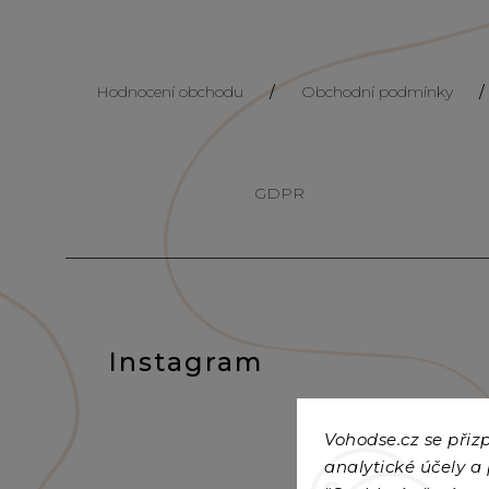
Hodnocení obchodu
/
Obchodní podmínky
/
GDPR
Instagram
Vohodse.cz se při
analytické účely a