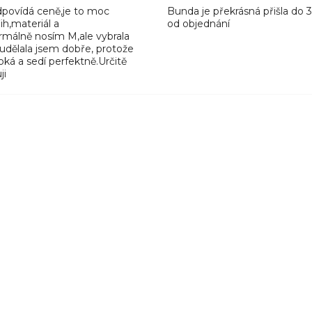
odpovídá ceně,je to moc
Bunda je překrásná přišla do 
ih,materiál a
od objednání
rmálně nosím M,ale vybrala
 udělala jsem dobře, protože
ká a sedí perfektně.Určitě
ji