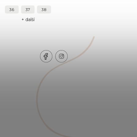
36
37
38
+ další