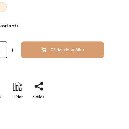
variantu
Přidat do košíku
e
Hlídat
Sdílet