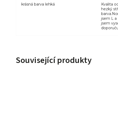
krásná barva lehká
Kvalita 
hezký stř
barva.No
jsem L a
jsem vyso
doporuču
Související produkty