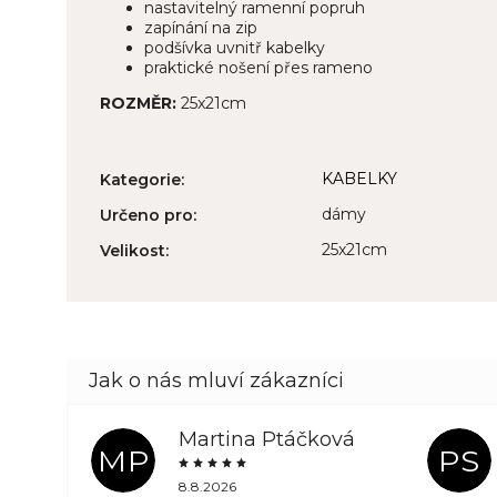
nastavitelný ramenní popruh
zapínání na zip
podšívka uvnitř kabelky
praktické nošení přes rameno
ROZMĚR:
25x21cm
KABELKY
Kategorie
:
dámy
Určeno pro
:
25x21cm
Velikost
:
Martina Ptáčková
MP
PS
8.8.2026