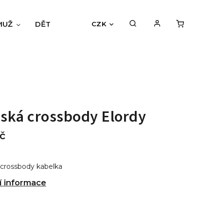
MUŽ
DĚTI
BLOG
HODNOCENÍ OBCHODU
CZK
ská crossbody Elordy
č
crossbody kabelka
í informace