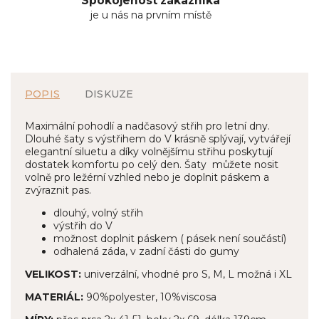
Spokojenost zákazníka
je u nás na prvním místě
POPIS
DISKUZE
Maximální pohodlí a nadčasový střih pro letní dny.
Dlouhé šaty s výstřihem do V krásně splývají, vytvářejí
elegantní siluetu a díky volnějšímu střihu poskytují
dostatek komfortu po celý den. Šaty můžete nosit
volně pro ležérní vzhled nebo je doplnit páskem a
zvýraznit pas.
dlouhý, volný střih
výstřih do V
možnost doplnit páskem ( pásek není součástí)
odhalená záda, v zadní části do gumy
VELIKOST:
univerzální, vhodné pro S, M, L možná i XL
MATERIÁL:
90%polyester, 10%viscosa