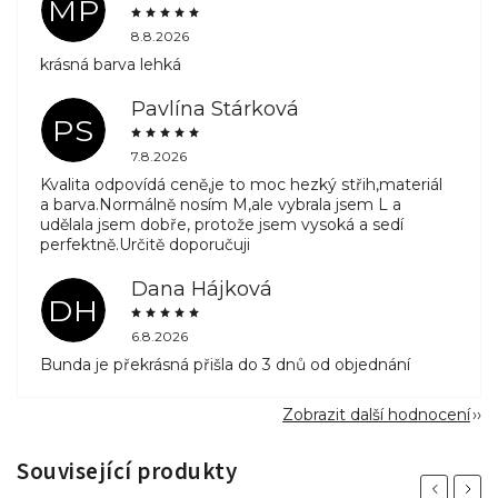
MP
8.8.2026
krásná barva lehká
Pavlína Stárková
PS
7.8.2026
Kvalita odpovídá ceně,je to moc hezký střih,materiál
a barva.Normálně nosím M,ale vybrala jsem L a
udělala jsem dobře, protože jsem vysoká a sedí
perfektně.Určitě doporučuji
Dana Hájková
DH
6.8.2026
Bunda je překrásná přišla do 3 dnů od objednání
Zobrazit další hodnocení
Související produkty
Previous
Next