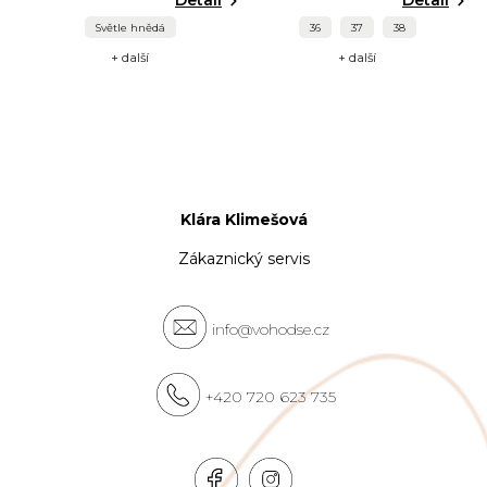
Světle hnědá
36
37
38
+ další
+ další
Klára Klimešová
Zákaznický servis
info@vohodse.cz
+420 720 623 735