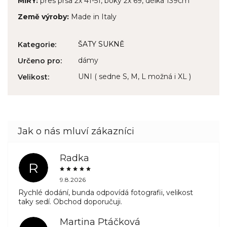
MÍRY:
přes prsa 2x 41-51, boky 2x 69, délka 139cm
Země výroby:
Made in Italy
ŠATY SUKNĚ
Kategorie
:
dámy
Určeno pro
:
UNI ( sedne S, M, L možná i XL )
Velikost
:
Radka
R
9.8.2026
Rychlé dodání, bunda odpovídá fotografii, velikost
taky sedí. Obchod doporučuji.
Martina Ptáčková