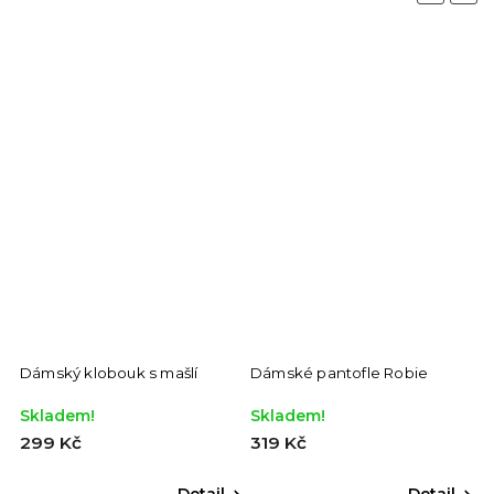
Dámský klobouk s mašlí
Dámské pantofle Robie
Skladem!
Skladem!
299 Kč
319 Kč
Detail
Detail