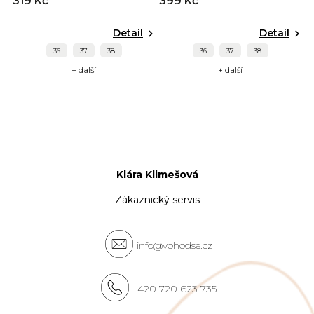
319 Kč
399 Kč
Detail
Detail
36
37
38
36
37
38
+ další
+ další
Klára Klimešová
Zákaznický servis
info@vohodse.cz
+420 720 623 735