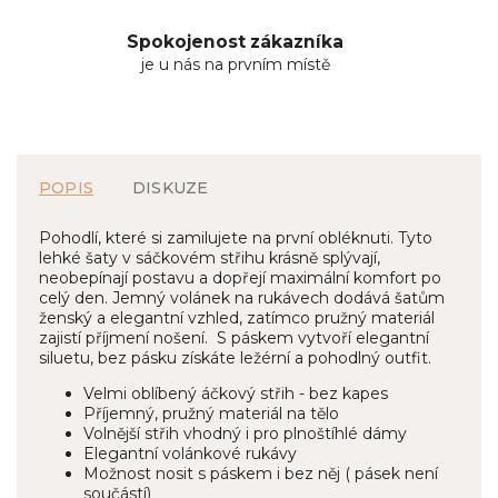
Spokojenost zákazníka
je u nás na prvním místě
POPIS
DISKUZE
Pohodlí, které si zamilujete na první obléknuti. Tyto
lehké šaty v sáčkovém střihu krásně splývají,
neobepínají postavu a dopřejí maximální komfort po
celý den. Jemný volánek na rukávech dodává šatům
ženský a elegantní vzhled, zatímco pružný materiál
zajistí příjmení nošení. S páskem vytvoří elegantní
siluetu, bez pásku získáte ležérní a pohodlný outfit.
Velmi oblíbený áčkový střih - bez kapes
Příjemný, pružný materiál na tělo
Volnější střih vhodný i pro plnoštíhlé dámy
Elegantní volánkové rukávy
Možnost nosit s páskem i bez něj ( pásek není
součástí)