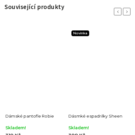
Související produkty
Previous
Next
Novinka
Dámské pantofle Robie
Dásmké espadrilky Sheen
Skladem!
Skladem!