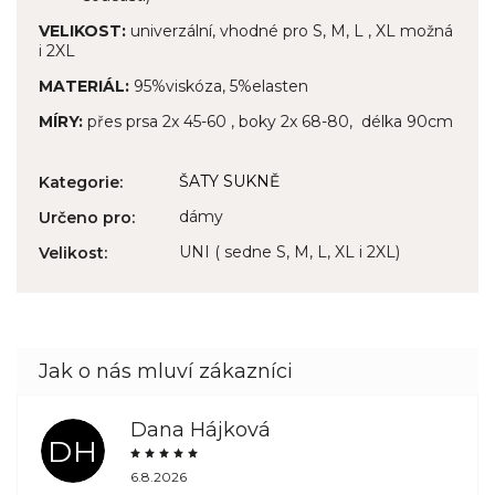
VELIKOST:
univerzální, vhodné pro S, M, L , XL možná
i 2XL
MATERIÁL:
95%viskóza, 5%elasten
MÍRY:
přes prsa 2x 45-60 , boky 2x 68-80, délka 90cm
ŠATY SUKNĚ
Kategorie
:
dámy
Určeno pro
:
UNI ( sedne S, M, L, XL i 2XL)
Velikost
:
Dana Hájková
DH
6.8.2026