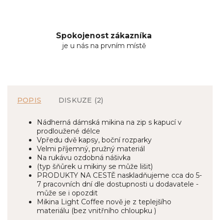
Spokojenost zákazníka
je u nás na prvním místě
POPIS
DISKUZE (2)
Nádherná dámská mikina na zip s kapucí v
prodloužené délce
Vpředu dvě kapsy, boční rozparky
Velmi příjemný, pružný materiál
Na rukávu ozdobná nášivka
(typ šňůrek u mikiny se může lišit)
PRODUKTY NA CESTĚ naskladňujeme cca do 5-
7 pracovních dní dle dostupnosti u dodavatele -
může se i opozdit
Mikina Light Coffee nově je z teplejšího
materiálu (bez vnitřního chloupku )