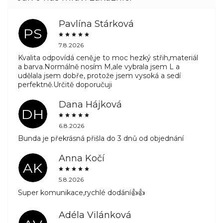
Pavlína Stárková
PS
7.8.2026
Kvalita odpovídá ceně,je to moc hezký střih,materiál
a barva.Normálně nosím M,ale vybrala jsem L a
udělala jsem dobře, protože jsem vysoká a sedí
perfektně.Určitě doporučuji
Dana Hájková
DH
6.8.2026
Bunda je překrásná přišla do 3 dnů od objednání
Anna Kočí
AK
5.8.2026
Super komunikace,rychlé dodání👍👍
Adéla Vilánková