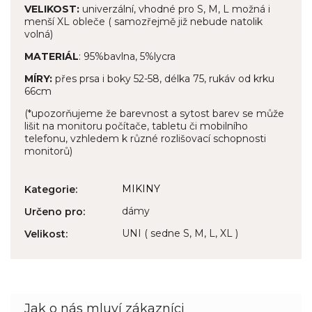
VELIKOST:
univerzální, vhodné pro S, M, L možná i
menší XL obleče ( samozřejmě již nebude natolik
volná)
MATERIÁL
: 95%bavlna, 5%lycra
MÍRY:
přes prsa i boky 52-58, délka 75, rukáv od krku
66cm
(*upozorňujeme že barevnost a sytost barev se může
lišit
na monitoru počítače, tabletu či mobilního
telefonu, vzhledem k různé rozlišovací schopnosti
monitorů)
MIKINY
Kategorie
:
dámy
Určeno pro
:
UNI ( sedne S, M, L, XL )
Velikost
: