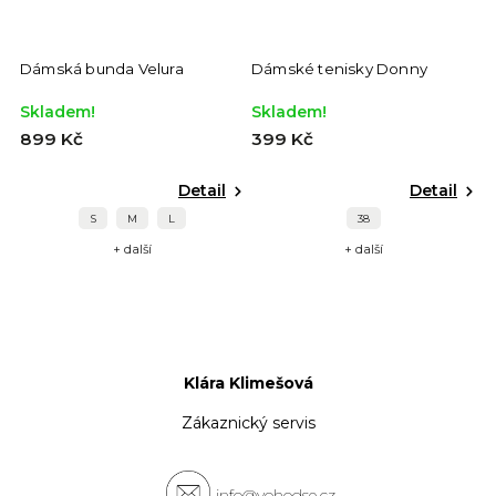
Dámská bunda Velura
Dámské tenisky Donny
D
Skladem!
Skladem!
S
899 Kč
399 Kč
3
Detail
Detail
S
M
L
38
+ další
+ další
Klára Klimešová
Zákaznický servis
info@vohodse.cz