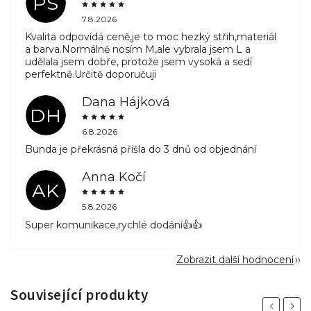
PS
7.8.2026
Kvalita odpovídá ceně,je to moc hezký střih,materiál
a barva.Normálně nosím M,ale vybrala jsem L a
udělala jsem dobře, protože jsem vysoká a sedí
perfektně.Určitě doporučuji
Dana Hájková
DH
6.8.2026
Bunda je překrásná přišla do 3 dnů od objednání
Anna Kočí
AK
5.8.2026
Super komunikace,rychlé dodání👍👍
Zobrazit další hodnocení
Související produkty
Previous
Next