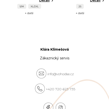
Detail
Detail
S/M
XL/2XL
25
+ další
+ další
Klára Klimešová
Zákaznický servis
info@vohodse.cz
+420 720 623 735