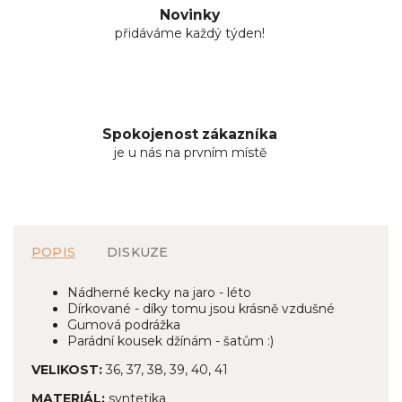
Novinky
přidáváme každý týden!
Spokojenost zákazníka
je u nás na prvním místě
POPIS
DISKUZE
Nádherné kecky na jaro - léto
Dírkované - díky tomu jsou krásně vzdušné
Gumová podrážka
Parádní kousek džínám - šatům :)
VELIKOST:
36, 37, 38, 39, 40, 41
MATERIÁL:
syntetika