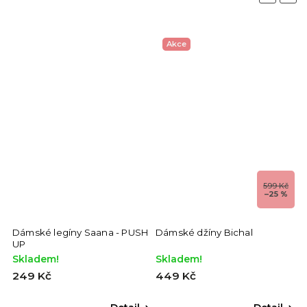
Akce
599 Kč
–25 %
Dámské legíny Saana - PUSH
Dámské džíny Bichal
D
UP
Skladem!
Skladem!
S
249 Kč
449 Kč
4