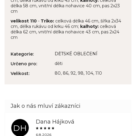
cm, délka rukávu od krku 43 cm;
kalhoty:
celková
délka 58 cm, vnitřní délka nohavice 40 cm, pas 2x23
cm
velikost 110
-
Triko:
celková délka 46 cm, šířka 2x34
cm, délka rukávu od krku 46 cm;
kalhoty:
celková
délka 62 cm, vnitřní délka nohavice 43 cm, pas 2x24
cm
DĚTSKÉ OBLEČENÍ
Kategorie
:
děti
Určeno pro
:
80, 86, 92, 98, 104, 110
Velikost
:
Dana Hájková
DH
6.8.2026