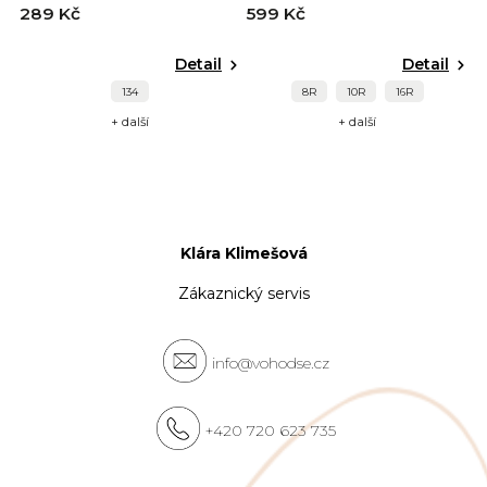
289 Kč
599 Kč
Detail
Detail
134
8R
10R
16R
+ další
+ další
Klára Klimešová
Zákaznický servis
info@vohodse.cz
+420 720 623 735