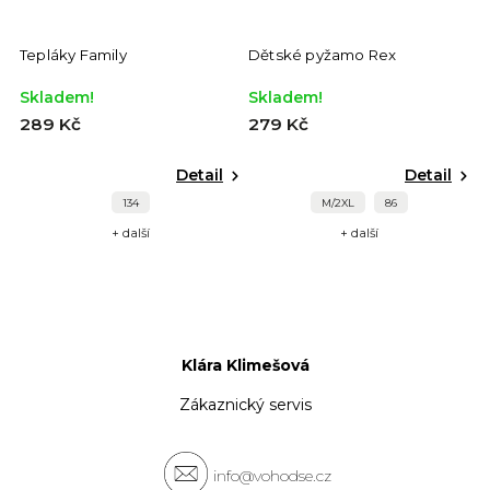
Tepláky Family
Dětské pyžamo Rex
D
Skladem!
Skladem!
S
289 Kč
279 Kč
4
Detail
Detail
134
M/2XL
86
+ další
+ další
Klára Klimešová
Zákaznický servis
info@vohodse.cz