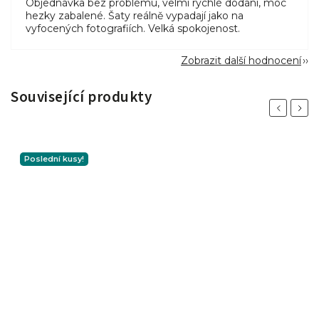
Objednávka bez problému, velmi rychlé dodání, moc
hezky zabalené. Šaty reálně vypadají jako na
vyfocených fotografiích. Velká spokojenost.
Zobrazit další hodnocení
Související produkty
Previous
Next
Poslední kusy!