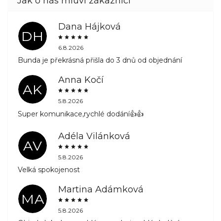
Dana Hájková
DH
6.8.2026
Bunda je překrásná přišla do 3 dnů od objednání
Anna Kočí
AK
5.8.2026
Super komunikace,rychlé dodání👍👍
Adéla Vilánková
AV
5.8.2026
Velká spokojenost
Martina Adámková
MA
5.8.2026