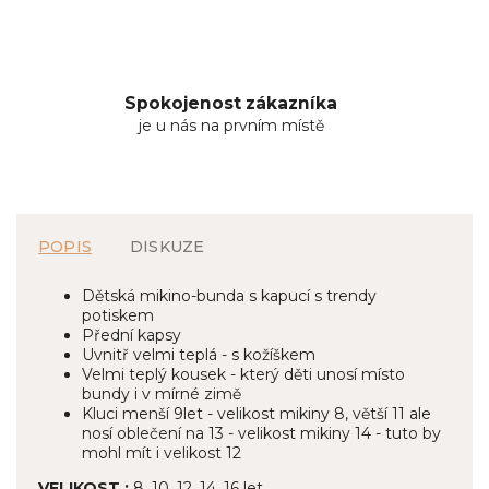
Spokojenost zákazníka
je u nás na prvním místě
POPIS
DISKUZE
Dětská mikino-bunda s kapucí s trendy
potiskem
Přední kapsy
Uvnitř velmi teplá - s kožíškem
Velmi teplý kousek - který děti unosí místo
bundy i v mírné zimě
Kluci menší 9let - velikost mikiny 8, větší 11 ale
nosí oblečení na 13 - velikost mikiny 14 - tuto by
mohl mít i velikost 12
VELIKOST :
8, 10, 12, 14, 16 let