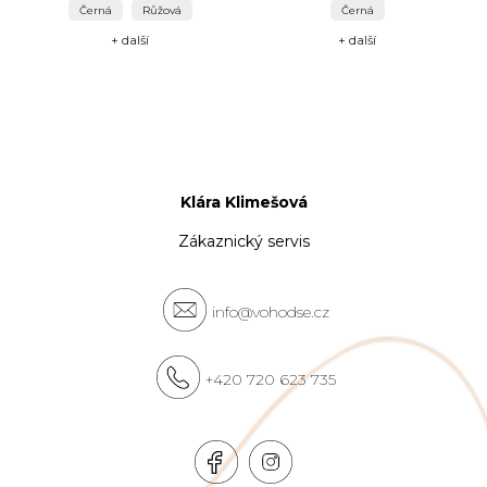
Černá
Růžová
Černá
+ další
+ další
Klára Klimešová
Zákaznický servis
info@vohodse.cz
+420 720 623 735