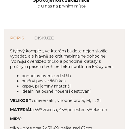
Spokojenost zákazníka
je u nás na prvním místě
POPIS
DISKUZE
Stylový komplet, ve kterém budete nejen skvěle
vypadat, ale hlavně se cítit maximálně pohodlně.
Volnější oversized tričko a pohodlné kraťasy s
pružným pasem tvoří perfektní outfit na každý den.
pohodlný oversized střih
pružný pas se šňůrkou
kapsy, příjemný materiál
ideální na běžné nošení i cestování
VELIKOST:
univerzální, vhodné pro S, M, L, XL
MATERIÁL:
55%viscosa, 45%poliester, 5%elasten
MÍRY:
triko - přes prsa 2x 59-69, délka zad 62cm