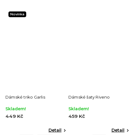
Novinka
Dámské triko Garlis
Dámské šaty Riveno
D
Skladem!
Skladem!
S
449 Kč
459 Kč
4
Detail
Detail