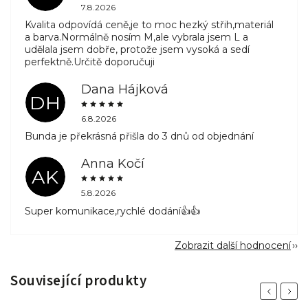
7.8.2026
Kvalita odpovídá ceně,je to moc hezký střih,materiál
a barva.Normálně nosím M,ale vybrala jsem L a
udělala jsem dobře, protože jsem vysoká a sedí
perfektně.Určitě doporučuji
Dana Hájková
DH
6.8.2026
Bunda je překrásná přišla do 3 dnů od objednání
Anna Kočí
AK
5.8.2026
Super komunikace,rychlé dodání👍👍
Zobrazit další hodnocení
Související produkty
Previous
Next