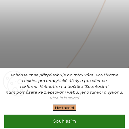
Vohodse.cz se přizpůsobuje na míru vám. Používáme
cookies
pro analytické účely a pro cílenou
reklamu. Kliknutím na tlačítko "Souhlasím"
nám
pomůžete ke zlepšování webu, jeho funkcí a výkonu.
Sledovat na Instagramu
Více informací
Nastavení
Copyright 2026
Vohodse.cz
. Všechna práva vyhrazena.
Upravit nastavení cookies
Souhlasím
Vytvořil
Shoptet
| Design
Shoptak.cz
+ Filipesmedia 🧡