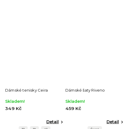
Dámské tenisky Ceira
Dámské šaty Riveno
D
Skladem!
Skladem!
S
349 Kč
459 Kč
2
Detail
Detail