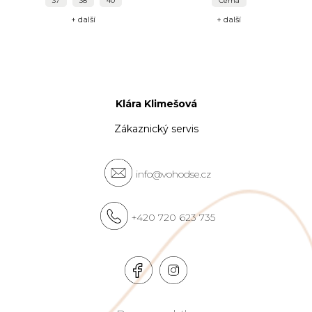
37
38
40
Černá
+ další
+ další
Klára Klimešová
Zákaznický servis
info@vohodse.cz
+420 720 623 735