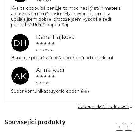
7.8.2026
Kvalita odpovídá ceně,je to moc hezký střih,materiál
a barva.Normálně nosím M,ale vybrala jsem L a
udělala jsem dobře, protože jsem vysoká a sedí
perfektně.Určitě doporučuji
Dana Hájková
DH
6.8.2026
Bunda je překrásná přišla do 3 dnů od objednání
Anna Kočí
AK
5.8.2026
Super komunikace,rychlé dodání👍👍
Zobrazit další hodnocení
Související produkty
Previous
Next