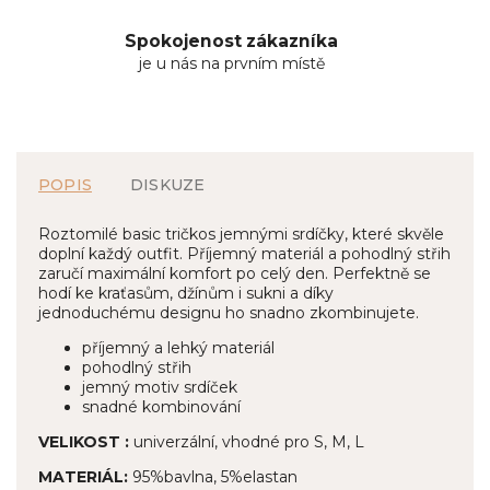
Spokojenost zákazníka
je u nás na prvním místě
POPIS
DISKUZE
Roztomilé basic tričkos jemnými srdíčky, které skvěle
doplní každý outfit. Příjemný materiál a pohodlný střih
zaručí maximální komfort po celý den. Perfektně se
hodí ke kraťasům, džínům i sukni a díky
jednoduchému designu ho snadno zkombinujete.
příjemný a lehký materiál
pohodlný střih
jemný motiv srdíček
snadné kombinování
VELIKOST :
univerzální, vhodné pro S, M, L
MATERIÁL:
95%bavlna, 5%elastan