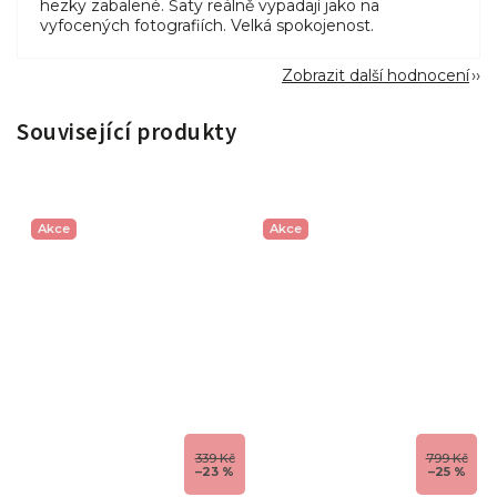
hezky zabalené. Šaty reálně vypadají jako na
vyfocených fotografiích. Velká spokojenost.
Zobrazit další hodnocení
Související produkty
Akce
Akce
339 Kč
799 Kč
–23 %
–25 %