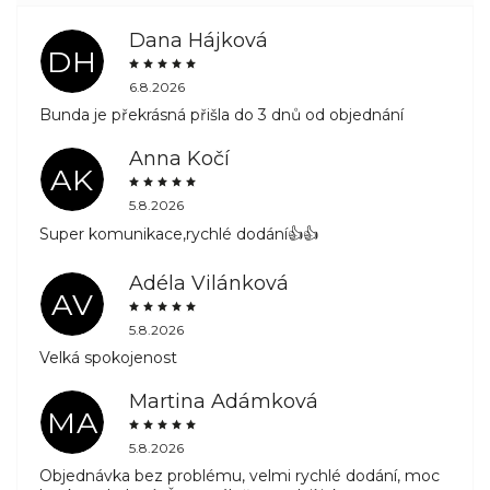
Dana Hájková
DH
6.8.2026
Bunda je překrásná přišla do 3 dnů od objednání
Anna Kočí
AK
5.8.2026
Super komunikace,rychlé dodání👍👍
Adéla Vilánková
AV
5.8.2026
Velká spokojenost
Martina Adámková
MA
5.8.2026
Objednávka bez problému, velmi rychlé dodání, moc