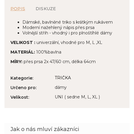
POPIS
DISKUZE
Dámské, bavlněné triko s krátkým rukávem
Moderní nažehlený nápis přes prsa
Volnější střih - vhodný i pro plnoštíhlé dámy
VELIKOST :
univerzální, vhodné pro M, L ,XL
MATERIÁL:
100%bavlna
MÍRY:
přes prsa 2x 47/60 cm, délka 64cm
TRIČKA
Kategorie
:
dámy
Určeno pro
:
UNI ( sedne M, L, XL )
Velikost
: