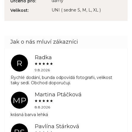
dámy
Určeno pro
:
UNI ( sedne S, M, L, XL )
Velikost
:
Radka
R
9.8.2026
Rychlé dodání, bunda odpovídá fotografii, velikost
taky sedí. Obchod doporučuji.
Martina Ptáčková
MP
8.8.2026
krásná barva lehká
Pavlína Stárková