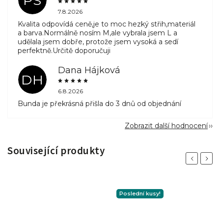
PS
7.8.2026
Kvalita odpovídá ceně,je to moc hezký střih,materiál
a barva.Normálně nosím M,ale vybrala jsem L a
udělala jsem dobře, protože jsem vysoká a sedí
perfektně.Určitě doporučuji
Dana Hájková
DH
6.8.2026
Bunda je překrásná přišla do 3 dnů od objednání
Zobrazit další hodnocení
Související produkty
Previous
Next
Poslední kusy!