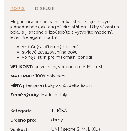
POPIS
DISKUZE
Elegantní a pohodlná halenka, která zaujme svým
jednoduchém, ale originálním střihem. Díky vázání na
boku si ji snadno přizpůsobíte a vytvoříte moderní,
ležérně elegantní outfit.
vzdušný a příjemný materiál
stylové zavazování na boku
volnější střih pro maximální pohodlí
VELIKOST:
univerzální, vhodné pro S-M-L i XL
MATERIÁL:
100%polyester
MÍRY:
přes prsa i boky 2x 50, délka 62cm
Země výroby:
Made in Italy
TRIČKA
Kategorie
:
dámy
Určeno pro
:
UNI ( sedne S, M, L, XL )
Velikost
: