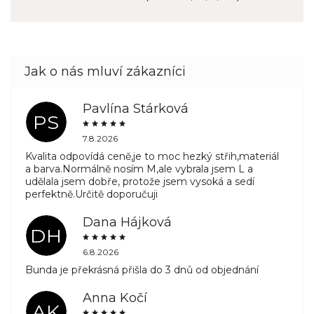
Pavlína Stárková
PS
7.8.2026
Kvalita odpovídá ceně,je to moc hezký střih,materiál
a barva.Normálně nosím M,ale vybrala jsem L a
udělala jsem dobře, protože jsem vysoká a sedí
perfektně.Určitě doporučuji
Dana Hájková
DH
6.8.2026
Bunda je překrásná přišla do 3 dnů od objednání
Anna Kočí
AK