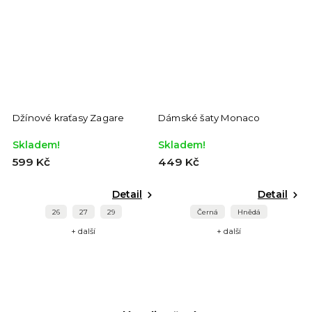
Džínové kraťasy Zagare
Dámské šaty Monaco
Skladem!
Skladem!
599 Kč
449 Kč
Detail
Detail
26
27
29
Černá
Hnědá
+ další
+ další