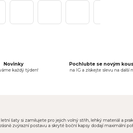
Novinky
Pochlubte se novým ko
áváme každý týden!
na IG a získejte slevu na další 
ní šaty si zamilujete pro jejich volný střih, lehký materiál a prak
 krásně zvýrazní postavu a skryté boční kapsy dodají maximální po