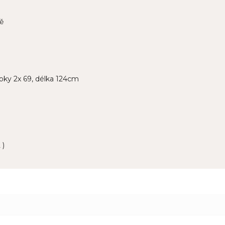
ě
boky 2x 69, délka 124cm
 )