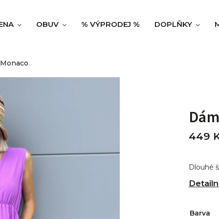
ENA
OBUV
% VÝPRODEJ %
DOPLŇKY
 Monaco
Dám
449 
Dlouhé š
Detailn
Barva