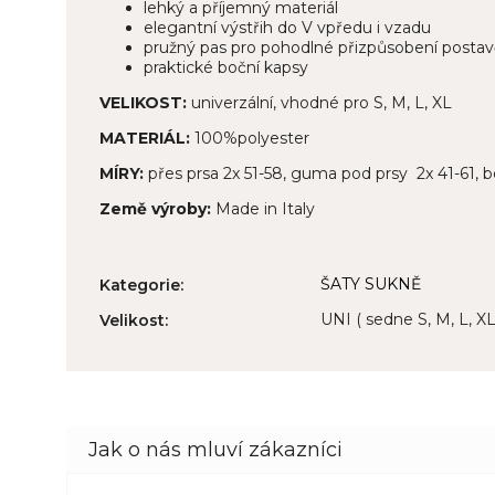
lehký a příjemný materiál
elegantní výstřih do V vpředu i vzadu
pružný pas pro pohodlné přizpůsobení postav
praktické boční kapsy
VELIKOST:
univerzální, vhodné pro S, M, L, XL
MATERIÁL:
100%polyester
MÍRY:
přes prsa 2x 51-58, guma pod prsy 2x 41-61, 
Země výroby:
Made in Italy
ŠATY SUKNĚ
Kategorie
:
UNI ( sedne S, M, L, XL
Velikost
: