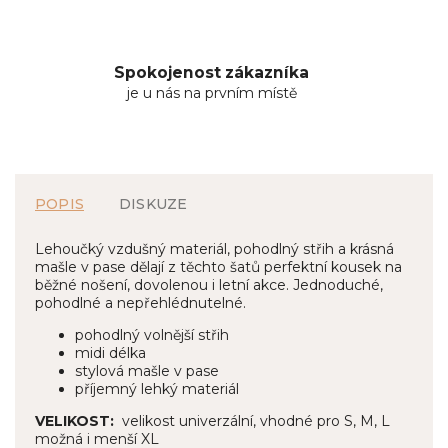
Spokojenost zákazníka
je u nás na prvním místě
POPIS
DISKUZE
Lehoučký vzdušný materiál, pohodlný střih a krásná
mašle v pase dělají z těchto šatů perfektní kousek na
běžné nošení, dovolenou i letní akce. Jednoduché,
pohodlné a nepřehlédnutelné.
pohodlný volnější střih
midi délka
stylová mašle v pase
příjemný lehký materiál
VELIKOST:
velikost univerzální, vhodné pro S, M, L
možná i menší XL