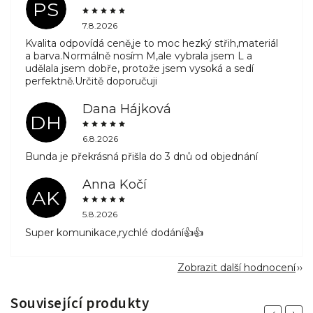
PS
7.8.2026
Kvalita odpovídá ceně,je to moc hezký střih,materiál
a barva.Normálně nosím M,ale vybrala jsem L a
udělala jsem dobře, protože jsem vysoká a sedí
perfektně.Určitě doporučuji
Dana Hájková
DH
6.8.2026
Bunda je překrásná přišla do 3 dnů od objednání
Anna Kočí
AK
5.8.2026
Super komunikace,rychlé dodání👍👍
Zobrazit další hodnocení
Související produkty