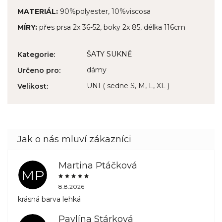
MATERIÁL:
90%polyester, 10%viscosa
MÍRY:
přes prsa 2x 36-52, boky 2x 85, délka 116cm
ŠATY SUKNĚ
Kategorie
:
dámy
Určeno pro
:
UNI ( sedne S, M, L, XL )
Velikost
:
Martina Ptáčková
MP
8.8.2026
krásná barva lehká
Pavlína Stárková