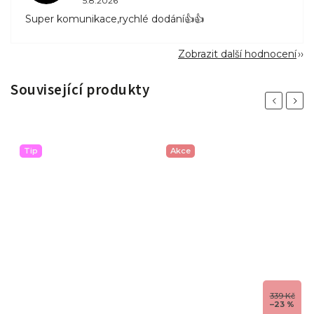
5.8.2026
Super komunikace,rychlé dodání👍👍
Zobrazit další hodnocení
Související produkty
Previous
Next
Tip
Akce
č
339 Kč
%
–23 %