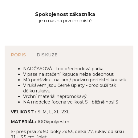
Spokojenost zákazníka
je u nás na prvním místě
POPIS
DISKUZE
NADČASOVÁ - top přechodová parka
V pase na stažení, kapuce nelze odepnout
Má podšívku - na jaro / podzim perfektní kousek
V rukávem jsou černé úplety - prodlouží tak
délku rukávu
Vrchní materiál nepromokavý
NA modelce focena velikost S - běžně nosí S
VELIKOST :
S, M, L, XL, 2XL
MATERIÁL:
100%polyester
S- přes prsa 2x 50, boky 2x 53, délka 77, rukáv od krku
71 + 3,5 cm úplet