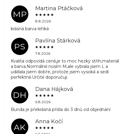
Martina Ptáčková
MP
8.8.2026
krásná barva lehká
Pavlína Stárková
PS
7.8.2026
Kvalita odpovídá ceně,je to moc hezký střih,materiál
a barva.Normálně nosím M,ale vybrala jsem L a
udělala jsem dobře, protože jsem vysoká a sedí
perfektně.Určitě doporučuji
Dana Hájková
DH
6.8.2026
Bunda je překrásná přišla do 3 dnů od objednání
Anna Kočí
AK