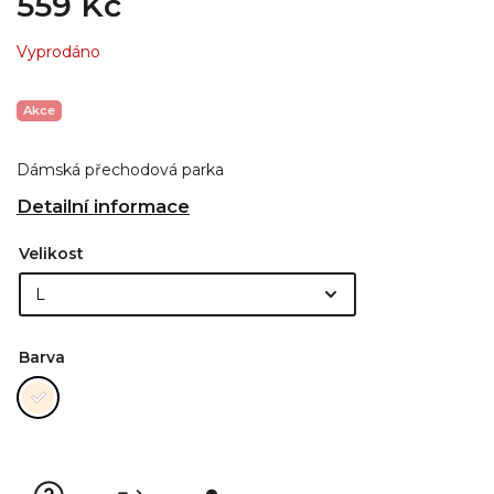
559 Kč
Vyprodáno
Akce
Dámská přechodová parka
Detailní informace
Velikost
Barva