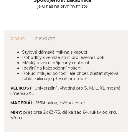
Spokojenost zákazníka
je u nás na prvním místě
POPIS
DISKUZE
Stylová dámská mikina s kapucí
Pohodlný oversize střih pro ležérní Look
Měkký a velmi příjemný materiál
Ideální na každodenní nošení
Pokud miluješ pohodlí, ale chceš zůstat stylová,
tahle mikina je přesně pro tebe
VELIKOST:
univerzální , vhodná pro S, M, L, XL možná
i menší 2XL
MATERIÁL:
65%bavlna, 35%poliester
MÍRY:
přes prsa 2x 63-73, délka zad 64, rukáv od krku
67cm