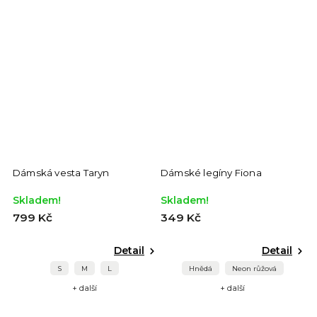
Dámská vesta Taryn
Dámské legíny Fiona
D
Skladem!
Skladem!
S
799 Kč
349 Kč
6
Detail
Detail
S
M
L
Hnědá
Neon růžová
+ další
+ další