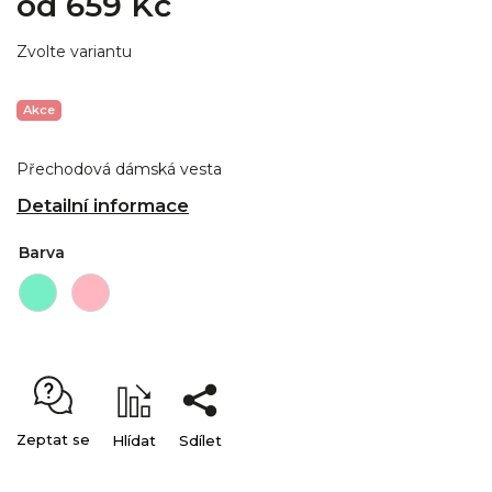
od
659 Kč
Zvolte variantu
Akce
Přechodová dámská vesta
Detailní informace
Barva
Zeptat se
Hlídat
Sdílet