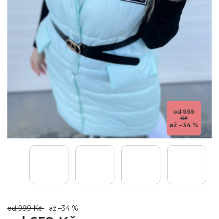
od 999
Kč
až –34 %
od 999 Kč
až –34 %