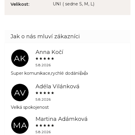
UNI ( sedne S, M, L)
Velikost
:
Anna Kočí
AK
5.8.2026
Super komunikace,rychlé dodání👍👍
Adéla Vilánková
AV
5.8.2026
Velká spokojenost
Martina Adámková
MA
5.8.2026