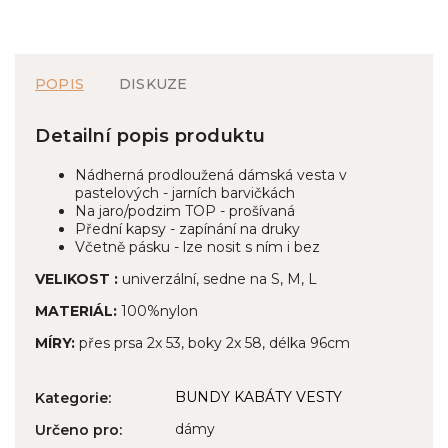
POPIS
DISKUZE
Detailní popis produktu
Nádherná prodloužená dámská vesta v
pastelových - jarních barvičkách
Na jaro/podzim TOP - prošívaná
Přední kapsy - zapínání na druky
Včetně pásku - lze nosit s ním i bez
VELIKOST :
univerzální, sedne na S, M, L
MATERIÁL:
100%nylon
MÍRY:
přes prsa 2x 53, boky 2x 58, délka 96cm
BUNDY KABÁTY VESTY
Kategorie
:
dámy
Určeno pro
: