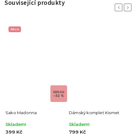
Související produkty
Previous
Next
Akce
589 Kč
–32 %
Sako Madonna
Dámský komplet Kismet
D
Skladem!
Skladem!
S
399 Kč
799 Kč
3