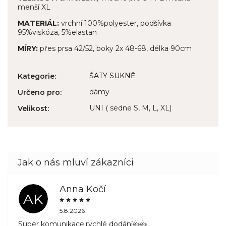
menší XL
MATERIÁL:
vrchní 100%polyester, podšívka
95%viskóza, 5%elastan
MÍRY:
přes prsa 42/52, boky 2x 48-68, délka 90cm
ŠATY SUKNĚ
Kategorie
:
dámy
Určeno pro
:
UNI ( sedne S, M, L, XL)
Velikost
:
Anna Kočí
AK
5.8.2026
Super komunikace,rychlé dodání👍👍