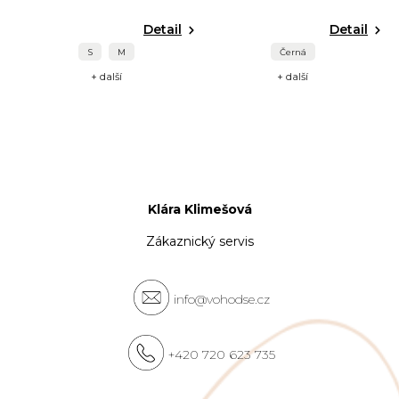
Detail
Detail
S
M
Černá
+ další
+ další
Klára Klimešová
Zákaznický servis
info@vohodse.cz
+420 720 623 735