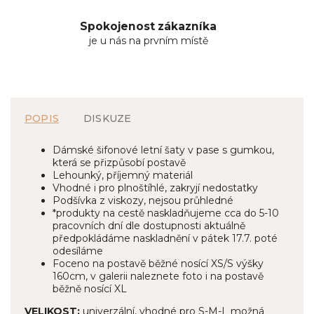
Spokojenost zákazníka
je u nás na prvním místě
POPIS
DISKUZE
Dámské šifonové letní šaty v pase s gumkou,
která se přizpůsobí postavě
Lehounký, příjemný materiál
Vhodné i pro plnoštíhlé, zakryjí nedostatky
Podšívka z viskozy, nejsou průhledné
*produkty na cestě naskladňujeme cca do 5-10
pracovních dní dle dostupnosti aktuálně
předpokládáme naskladnění v pátek 17.7. poté
odesíláme
Foceno na postavě běžné nosící XS/S výšky
160cm, v galerii naleznete foto i na postavě
běžně nosící XL
VELIKOST:
univerzální, vhodné pro S-M-L možná