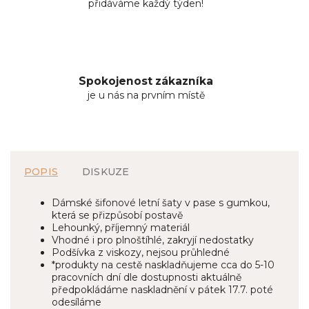
přidáváme každý týden!
Spokojenost zákazníka
je u nás na prvním místě
POPIS
DISKUZE
Dámské šifonové letní šaty v pase s gumkou,
která se přizpůsobí postavě
Lehounký, příjemný materiál
Vhodné i pro plnoštíhlé, zakryjí nedostatky
Podšívka z viskozy, nejsou průhledné
*produkty na cestě naskladňujeme cca do 5-10
pracovních dní dle dostupnosti aktuálně
předpokládáme naskladnění v pátek 17.7. poté
odesíláme