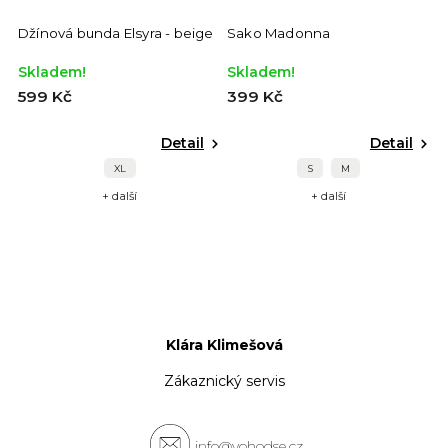
Džínová bunda Elsyra - beige
Sako Madonna
D
Skladem!
Skladem!
S
599 Kč
399 Kč
7
Detail
Detail
XL
S
M
+ další
+ další
Klára Klimešová
Zákaznický servis
info@vohodse.cz