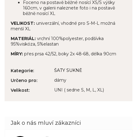
Foceno na postavě běžné nosící XS/S výšky
160cm, v galerii naleznete foto i na postavě
běžně nosící XL
VELIKOST:
univerzální, vhodné pro S-M-L možná
menší XL
MATERIÁL:
vrchní 100%polyester, podšívka
95%viskóza, 5%elastan
MÍRY:
přes prsa 42/52, boky 2x 48-68, délka 90cm
ŠATY SUKNĚ
Kategorie
:
dámy
Určeno pro
:
UNI ( sedne S, M, L, XL)
Velikost
: