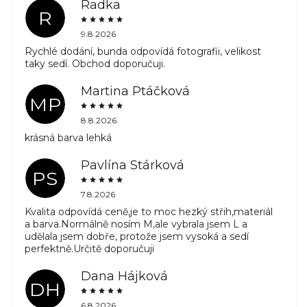
Radka
R
9.8.2026
Rychlé dodání, bunda odpovídá fotografii, velikost
taky sedí. Obchod doporučuji.
Martina Ptáčková
MP
8.8.2026
krásná barva lehká
Pavlína Stárková
PS
7.8.2026
Kvalita odpovídá ceně,je to moc hezký střih,materiál
a barva.Normálně nosím M,ale vybrala jsem L a
udělala jsem dobře, protože jsem vysoká a sedí
perfektně.Určitě doporučuji
Dana Hájková
DH
6.8.2026