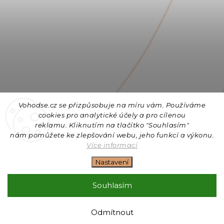
Vohodse.cz se přizpůsobuje na míru vám. Používáme
cookies
pro analytické účely a pro cílenou
reklamu. Kliknutím na tlačítko "Souhlasím"
nám
pomůžete ke zlepšování webu, jeho funkcí a výkonu.
Sledovat na Instagramu
Více informací
Nastavení
Copyright 2026
Vohodse.cz
. Všechna práva vyhrazena.
Upravit nastavení cookies
Souhlasím
Vytvořil
Shoptet
| Design
Shoptak.cz
+ Filipesmedia 🧡
Odmítnout