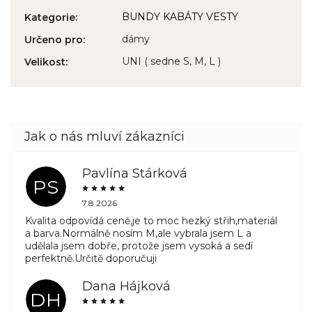
BUNDY KABÁTY VESTY
Kategorie
:
dámy
Určeno pro
:
UNI ( sedne S, M, L )
Velikost
:
Pavlína Stárková
PS
7.8.2026
Kvalita odpovídá ceně,je to moc hezký střih,materiál
a barva.Normálně nosím M,ale vybrala jsem L a
udělala jsem dobře, protože jsem vysoká a sedí
perfektně.Určitě doporučuji
Dana Hájková
DH