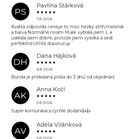
Pavlína Stárková
PS
7.8.2026
Kvalita odpovídá ceně,je to moc hezký střih,materiál
a barva.Normálně nosím M,ale vybrala jsem L a
udělala jsem dobře, protože jsem vysoká a sedí
perfektně.Určitě doporučuji
Dana Hájková
DH
6.8.2026
Bunda je překrásná přišla do 3 dnů od objednání
Anna Kočí
AK
5.8.2026
Super komunikace,rychlé dodání👍👍
Adéla Vilánková
AV
5.8.2026