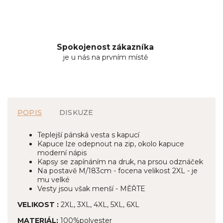
Spokojenost zákazníka
je u nás na prvním místě
POPIS
DISKUZE
Teplejší pánská vesta s kapucí
Kapuce lze odepnout na zip, okolo kapuce
moderní nápis
Kapsy se zapínáním na druk, na prsou odznáček
Na postavě M/183cm - focena velikost 2XL - je
mu velké
Vesty jsou však menší - MĚŘTE
VELIKOST :
2XL, 3XL, 4XL, 5XL, 6XL
MATERIÁL:
100%polyester