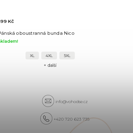
599 Kč
Pánská oboustranná bunda Nico
Skladem!
XL
4XL
5XL
+ další
info@vohodse.cz
+420 720 623 735