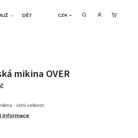
MUŽ
DĚTI
BLOG
HODNOCENÍ OBCHODU
CZK
ská mikina OVER
č
kina - větší velikosti
í informace