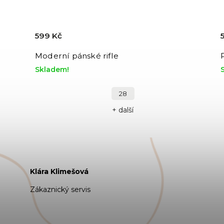
599 Kč
Moderní pánské rifle
Skladem!
28
+ další
Klára Klimešová
Zákaznický servis