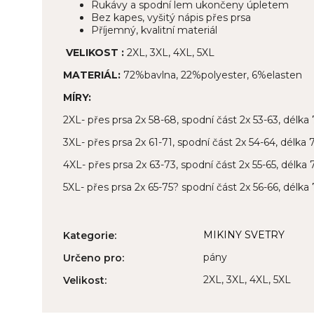
Rukávy a spodní lem ukončeny úpletem
Bez kapes, vyšitý nápis přes prsa
Příjemný, kvalitní materiál
VELIKOST :
2XL, 3XL, 4XL, 5XL
MATERIÁL:
72%bavlna, 22%polyester, 6%elasten
MÍRY:
2XL- přes prsa 2x 58-68, spodní část 2x 53-63, délk
3XL- přes prsa 2x 61-71, spodní část 2x 54-64, délka
4XL- přes prsa 2x 63-73, spodní část 2x 55-65, délka
5XL- přes prsa 2x 65-75? spodní část 2x 56-66, délk
MIKINY SVETRY
Kategorie
:
pány
Určeno pro
:
2XL, 3XL, 4XL, 5XL
Velikost
: