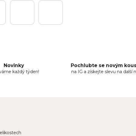
Novinky
Pochlubte se novým ko
áváme každý týden!
na IG a získejte slevu na další 
elikostech