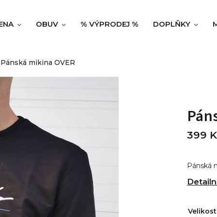
ENA
OBUV
% VÝPRODEJ %
DOPLŇKY
Pánská mikina OVER
Pán
399 K
Pánská mi
Detailn
Velikost