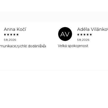
Anna Kočí
Adéla Vilánko
AV
5.8.2026
5.8.2026
Velká spokojenost
munikace,rychlé dodání👍👍