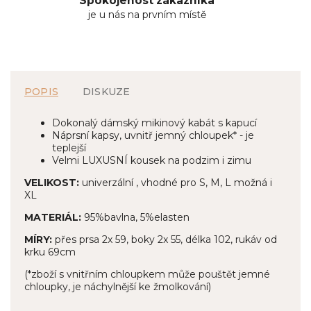
Spokojenost zákazníka
je u nás na prvním místě
POPIS
DISKUZE
Dokonalý dámský mikinový kabát s kapucí
Náprsní kapsy, uvnitř jemný chloupek* - je
teplejší
Velmi LUXUSNÍ kousek na podzim i zimu
VELIKOST:
univerzální , vhodné pro S, M, L možná i
XL
MATERIÁL:
9
5%bavlna, 5%elasten
MÍRY:
přes prsa 2x 59, boky 2x 55, délka 102, rukáv od
krku 69cm
(*zboží s vnitřním chloupkem může pouštět jemné
chloupky, je náchylnější ke žmolkování)