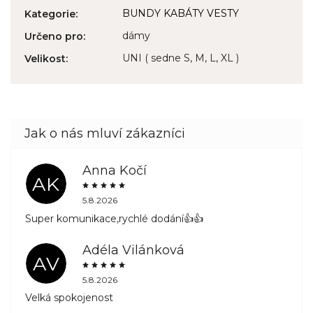
BUNDY KABÁTY VESTY
Kategorie
:
dámy
Určeno pro
:
UNI ( sedne S, M, L, XL )
Velikost
:
Anna Kočí
AK
5.8.2026
Super komunikace,rychlé dodání👍👍
Adéla Vilánková
AV
5.8.2026
Velká spokojenost