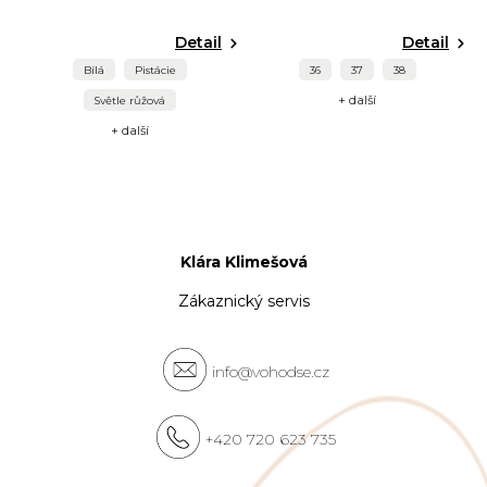
Detail
Detail
Bílá
Pistácie
36
37
38
+ další
Světle růžová
+ další
Klára Klimešová
Zákaznický servis
info@vohodse.cz
+420 720 623 735