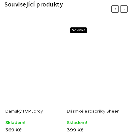
Související produkty
Previous
Next
Novinka
Dámský TOP Jordy
Dásmké espadrilky Sheen
Skladem!
Skladem!
369 Kč
399 Kč