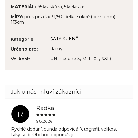
MATERIÁL:
95%viskóza, 5%elastan
MÍRY:
přes prsa 2x 31/50, délka sukně ( bez lemu)
113cm
ŠATY SUKNĚ
Kategorie
:
dámy
Určeno pro
:
UNI ( sedne S, M, L, XL, XXL)
Velikost
:
Radka
R
9.8.2026
Rychlé dodání, bunda odpovídá fotografii, velikost
taky sedí. Obchod doporučuji.