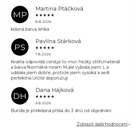
Martina Ptáčková
MP
8.8.2026
krásná barva lehká
Pavlína Stárková
PS
7.8.2026
Kvalita odpovídá ceně,je to moc hezký střih,materiál
a barva.Normálně nosím M,ale vybrala jsem L a
udělala jsem dobře, protože jsem vysoká a sedí
perfektně.Určitě doporučuji
Dana Hájková
DH
6.8.2026
Bunda je překrásná přišla do 3 dnů od objednání
Zobrazit další hodnocení