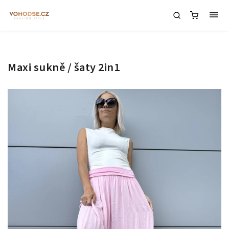
Maxi sukně / šaty 2in1