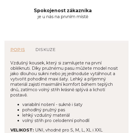
Spokojenost zákazníka
je u nás na prvním místě
POPIS
DISKUZE
Vzdušný kousek, který si zamilujete na první
obléknuti. Díky pružnému pasu můžete model nosit
jako dlouhou sukni nebo jej jednoduše vytáhnout a
vytvořit pohodlné maxi šaty. Lehký a příjemný
materiál zajistí maximální komfort během teplých
dnů, zatímco volný střih krásně splývá a lichotí
postavě.
variabilní nošení - sukně i šaty
pohodlný pružný pas
lehký vzdušný materiál
volný střih pro celodenní pohodlí
VELIKOST:
UNI, vhodné pro S, M, L, XL i XXL