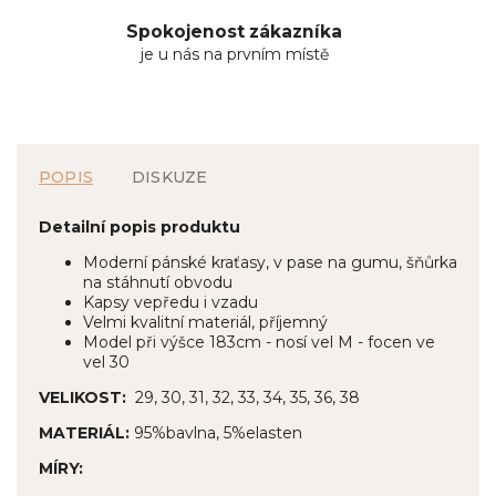
Spokojenost zákazníka
je u nás na prvním místě
POPIS
DISKUZE
Detailní popis produktu
Moderní pánské kraťasy, v pase na gumu, šňůrka
na stáhnutí obvodu
Kapsy vepředu i vzadu
Velmi kvalitní materiál, příjemný
Model při výšce 183cm - nosí vel M - focen ve
vel 30
VELIKOST:
29, 30, 31, 32, 33, 34, 35, 36, 38
MATERIÁL:
95%bavlna, 5%elasten
MÍRY: