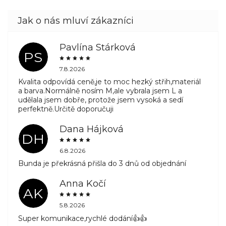
Pavlína Stárková
PS
7.8.2026
Kvalita odpovídá ceně,je to moc hezký střih,materiál
a barva.Normálně nosím M,ale vybrala jsem L a
udělala jsem dobře, protože jsem vysoká a sedí
perfektně.Určitě doporučuji
Dana Hájková
DH
6.8.2026
Bunda je překrásná přišla do 3 dnů od objednání
Anna Kočí
AK
5.8.2026
Super komunikace,rychlé dodání👍👍