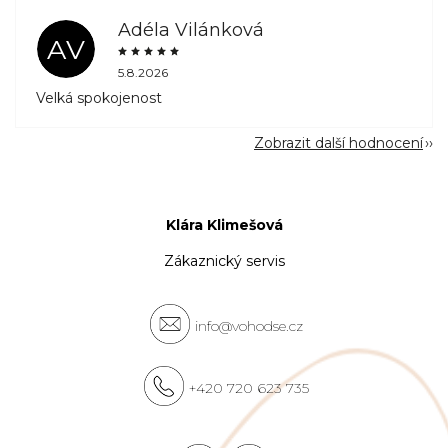
Adéla Vilánková
AV
5.8.2026
Velká spokojenost
Zobrazit další hodnocení
Klára Klimešová
Zákaznický servis
info@vohodse.cz
+420 720 623 735