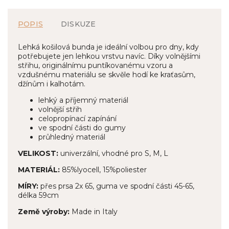
POPIS
DISKUZE
Lehká košilová bunda je ideální volbou pro dny, kdy
potřebujete jen lehkou vrstvu navíc. Díky volnějšími
střihu, originálnímu puntíkovanému vzoru a
vzdušnému materiálu se skvěle hodí ke kraťasům,
džínům i kalhotám.
lehký a příjemný materiál
volnější střih
celopropínací zapínání
ve spodní části do gumy
průhledný materiál
VELIKOST:
univerzální, vhodné pro S, M, L
MATERIÁL:
85%lyocell, 15%poliester
MÍRY:
přes prsa 2x 65, guma ve spodní části 45-65,
délka 59cm
Země výroby:
Made in Italy