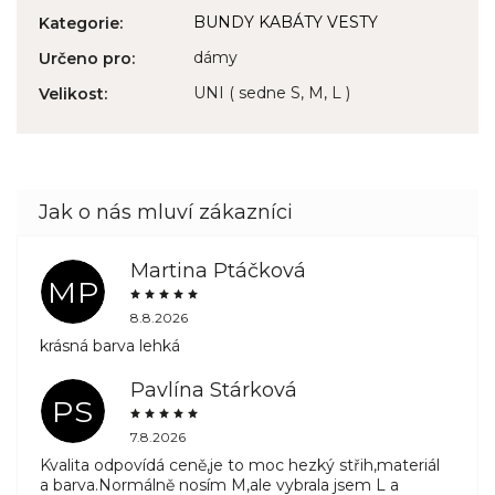
BUNDY KABÁTY VESTY
Kategorie
:
dámy
Určeno pro
:
UNI ( sedne S, M, L )
Velikost
:
Martina Ptáčková
MP
8.8.2026
krásná barva lehká
Pavlína Stárková
PS
7.8.2026
Kvalita odpovídá ceně,je to moc hezký střih,materiál
a barva.Normálně nosím M,ale vybrala jsem L a