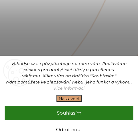
Vohodse.cz se přizpůsobuje na míru vám. Používáme
cookies
pro analytické účely a pro cílenou
reklamu. Kliknutím na tlačítko "Souhlasím"
nám
pomůžete ke zlepšování webu, jeho funkcí a výkonu.
Sledovat na Instagramu
Více informací
Nastavení
Copyright 2026
Vohodse.cz
. Všechna práva vyhrazena.
Upravit nastavení cookies
Souhlasím
Vytvořil
Shoptet
| Design
Shoptak.cz
+ Filipesmedia 🧡
Odmítnout