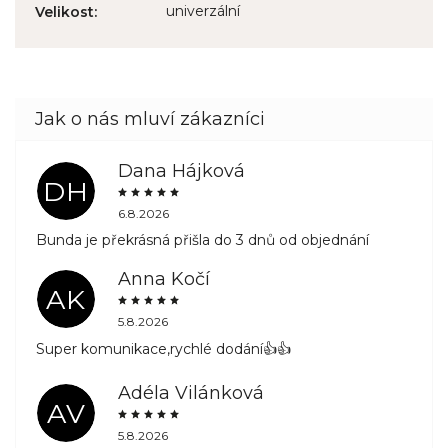
univerzální
Velikost
:
Dana Hájková
DH
6.8.2026
Bunda je překrásná přišla do 3 dnů od objednání
Anna Kočí
AK
5.8.2026
Super komunikace,rychlé dodání👍👍
Adéla Vilánková
AV
5.8.2026