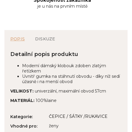
Spokojenost zákazníka
je u nás na prvním místě
POPIS
DISKUZE
Detailní popis produktu
Moderní dámský klobouk zdoben zlatým
řetízkem
Uvnitř gumka na stáhnutí obvodu - díky níž sedí
úžasně i na menší obvod
VELIKOST:
univerzální, maximální obvod 57cm
MATERIÁL:
100%laine
ČEPICE / ŠÁTKY /RUKAVICE
Kategorie
:
ženy
Vhodné pro
: