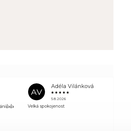
Adéla Vilánková
AV
5.8.2026
Velká spokojenost
ání👍👍