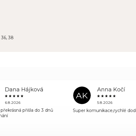
, 36, 38
Dana Hájková
Anna Kočí
AK
6.8.2026
5.8.2026
překrásná přišla do 3 dnů
Super komunikace,rychlé dod
nání