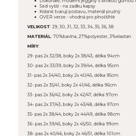
Dokonalé, moderní jegginy s širokou gumou 
Sed vyšší - na zadku kapsy
Krásně tvarují postavu, materiál pružný
OVER verze - vhodná pro plnoštíhlé
VELIKOST
: 29, 30, 31, 32, 33, 34, 35, 36, 38
MATERIÁL
: 70%bavlna, 27%polyester, 3%elastan
MÍRY
:
29- pas 2x 32/38, boky 2x 38/43, délka 94cm
30- pas 2x 33/39, boky 2x 39/44, délka 95cm
31- pas 2x 34/40, boky 2x 40/45, délka 95cm
32- pas 2x 35/41, boky 2x 41/46, délka 96cm
33- pas 2x 36/42, boky 2x 42/47, délka 97cm
34- pas 2x 37/43, boky 2x 43/48, délka 97cm
35- pas 2x 38/44, boky 2x 44/49, délka 98cm
36- pas 2x 39/45, boky 2x 45/50, délka 99cm
38- pas 2x 40/46, boky 2x 46/51, délka 101cm