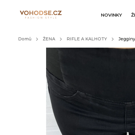
NOVINKY
Ž
Domů
/
ŽENA
/
RIFLE A KALHOTY
/
Jeggin