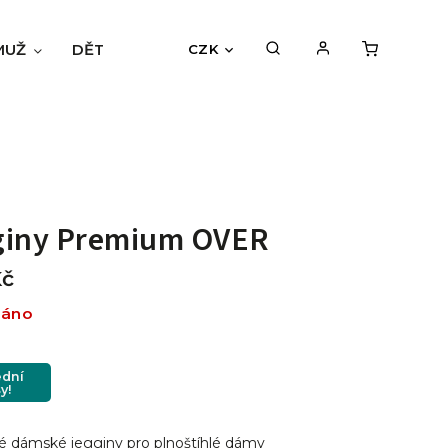
MUŽ
DĚTI
BLOG
HODNOCENÍ OBCHODU
CZK
giny Premium OVER
Kč
dáno
ední
y!
 dámské jegginy pro plnoštíhlé dámy