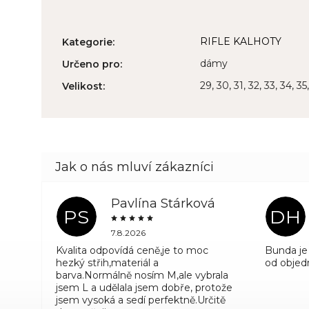
RIFLE KALHOTY
Kategorie
:
dámy
Určeno pro
:
29, 30, 31, 32, 33, 34, 35
Velikost
:
Pavlína Stárková
PS
DH
7.8.2026
Kvalita odpovídá ceně,je to moc
Bunda je 
hezký střih,materiál a
od objed
barva.Normálně nosím M,ale vybrala
jsem L a udělala jsem dobře, protože
jsem vysoká a sedí perfektně.Určitě