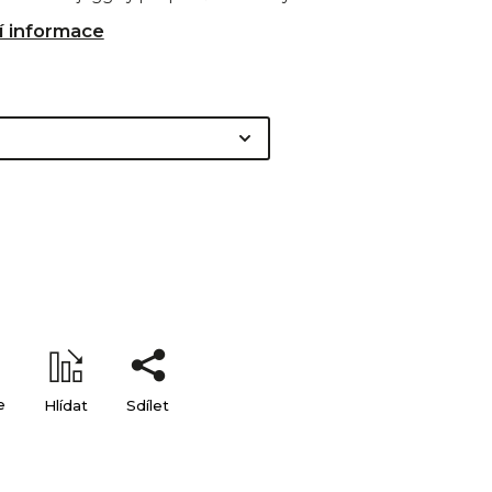
í informace
e
Hlídat
Sdílet