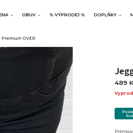
ENA
OBUV
% VÝPRODEJ %
DOPLŇKY
y Premium OVER
Jeg
489 
Vypro
Posl
kus
Prémiové