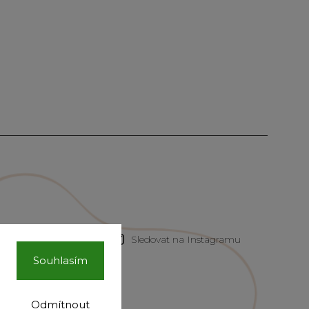
Sledovat na Instagramu
Souhlasím
Odmítnout