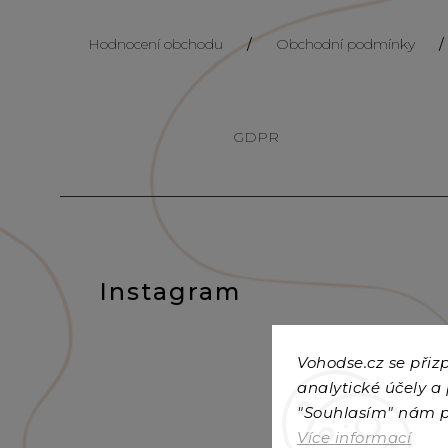
Hodnocení obchodu
/
Obchodní podmínky
/
GDPR
Instagram
Vohodse.cz se při
analytické účely a
"Souhlasím" nám
Více informací