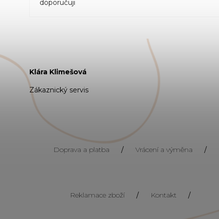
doporučuji
Klára Klimešová
Zákaznický servis
Doprava a platba
/
Vrácení a výměna
/
Reklamace zboží
/
Kontakt
/