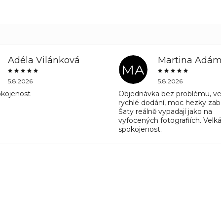
Adéla Vilánková
Martina Adá
MA
5.8.2026
5.8.2026
okojenost
Objednávka bez problému, ve
rychlé dodání, moc hezky zab
Šaty reálně vypadají jako na
vyfocených fotografiích. Velk
spokojenost.