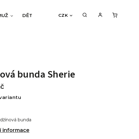
MUŽ
DĚTI
BLOG
HODNOCENÍ OBCHODU
CZK
ová bunda Sherie
Kč
variantu
džínová bunda
í informace