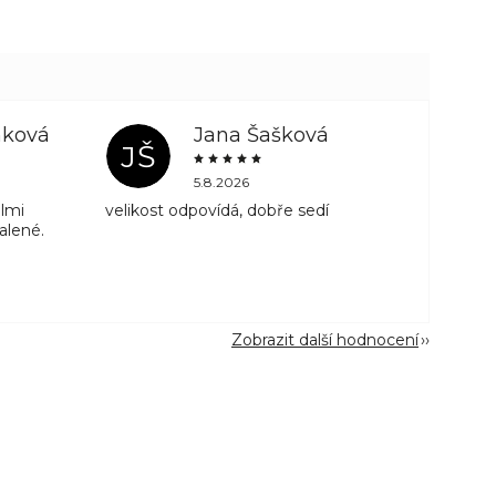
mková
Jana Šašková
JŠ
5.8.2026
lmi
velikost odpovídá, dobře sedí
alené.
á
Zobrazit další hodnocení