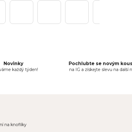
Novinky
Pochlubte se novým ko
áváme každý týden!
na IG a získejte slevu na další 
í na knoflíky