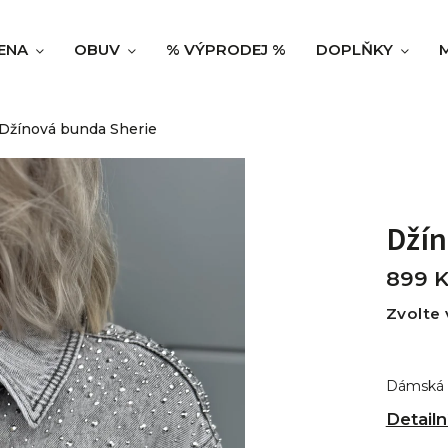
ENA
OBUV
% VÝPRODEJ %
DOPLŇKY
Džínová bunda Sherie
Džín
899 
Zvolte 
Dámská 
Detailn