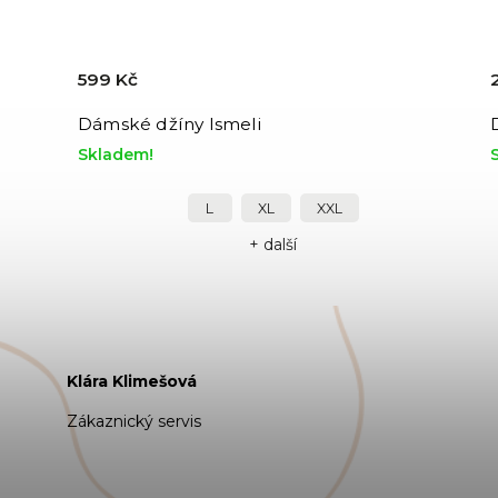
599 Kč
Dámské džíny Ismeli
Skladem!
L
XL
XXL
+ další
Klára Klimešová
Zákaznický servis