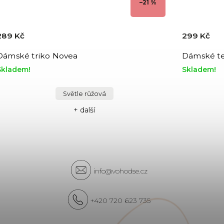
–21 %
289 Kč
299 Kč
Dámské triko Novea
Dámské te
Skladem!
Skladem!
Světle růžová
+ další
info@vohodse.cz
+420 720 623 735