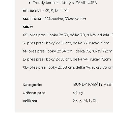
Trendy kousek - který si ZAMILUJEŠ
VELIKOST :
XS, S, M, L, XL
MATERIÁL:
95%bavlna, 5%polyester
MÍRY:
XS- přes prsa i boky 2x 50, délka 70, rukáv od krku
S- přes prsa i boky 2x 52 cm, délka 72, rukáv 71cm
M- přes prsa i boky 2x 54 cm , délka 73, rukáv 72cm
L- přes prsa i boky 2x 56 cm, délka 74, rukáv 72cm
XL- přes prsa i boky 2x 58 cm, délka 74, rukáv 73 c
BUNDY KABÁTY VEST
Kategorie
:
dámy
Určeno pro
:
XS, S, M, L, XL
Velikost
: