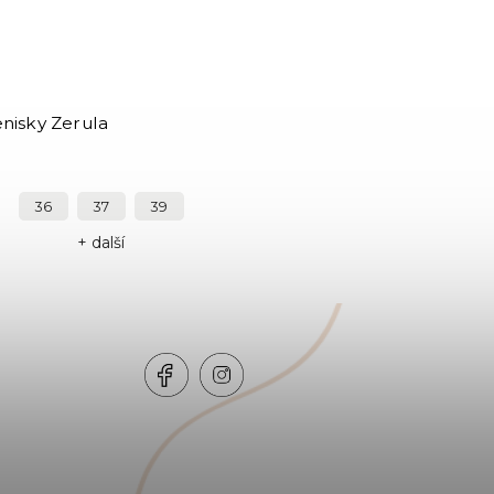
nisky Zerula
36
37
39
+ další