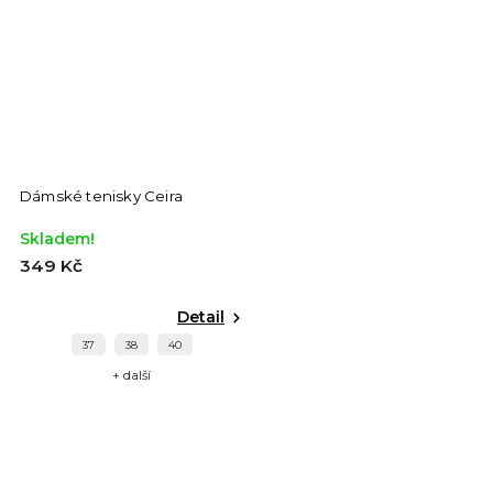
Dámské tenisky Ceira
Skladem!
349 Kč
Detail
37
38
40
+ další