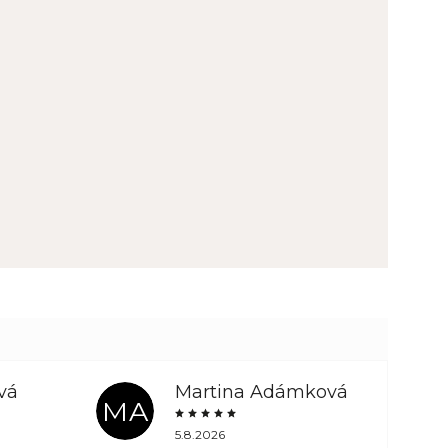
vá
Martina Adámková
MA
5.8.2026