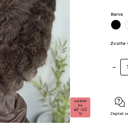
Barva
Zvolte 
od 899
Kč
až –22
%
Zeptat s