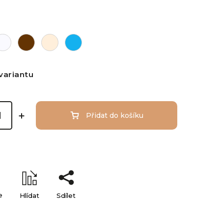
variantu
Přidat do košíku
e
Hlídat
Sdílet