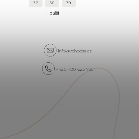
37
38
39
+ další
info@vohodse.cz
+420 720 623 735