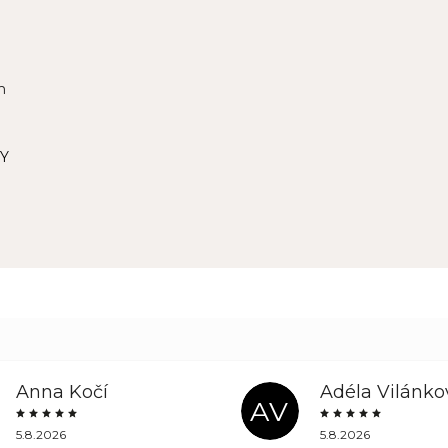
m
Y
Anna Kočí
Adéla Vilánko
AV
5.8.2026
5.8.2026