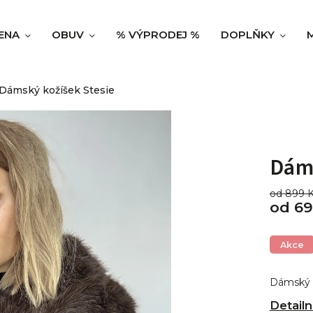
ENA
OBUV
% VÝPRODEJ %
DOPLŇKY
Dámský kožíšek Stesie
Dáms
od 899 
od
69
Akce
Dámský 
Detailn