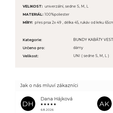
VELIKOST:
univerzální, sedne S, M, L
MATERIÁL:
100%poliester
MÍRY:
přes prsa 2x 49 , délka 45, rukáv od krku 65c
BUNDY KABÁTY VEST
Kategorie
:
dámy
Určeno pro
:
UNI ( sedne S, M, L )
Velikost
:
Dana Hájková
DH
AK
6.8.2026