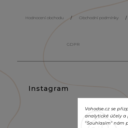
Hodnocení obchodu
/
Obchodní podmínky
/
GDPR
Instagram
Vohodse.cz se při
analytické účely a
"Souhlasím" nám