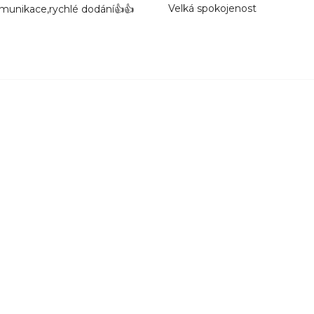
Velká spokojenost
munikace,rychlé dodání👍👍