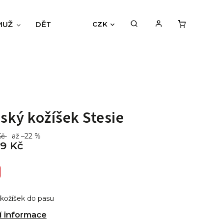
MUŽ
DĚTI
BLOG
HODNOCENÍ OBCHODU
CZK
ký kožíšek Stesie
Kč
až –22 %
9 Kč
kožíšek do pasu
í informace