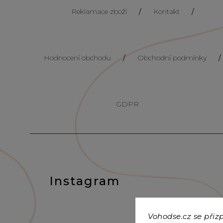
Reklamace zboží
/
Kontakt
/
Hodnocení obchodu
/
Obchodní podmínky
/
GDPR
Instagram
Vohodse.cz se při