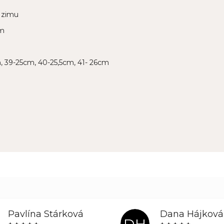
i zimu
cm
m, 39-25cm, 40-25,5cm, 41- 26cm
Pavlína Stárková
Dana Hájková
DH