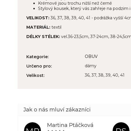
Krémové jsou trochu nižší než černé
Stylový kousek, který vás zahřeje na podzim 
VELIKOST:
36, 37, 38, 39, 40, 41 - podrážka vyšší 4
MATERIÁL:
textil
DÉLKY STÉLEK:
vel.36-23,5cm, 37-24cm, 38-24,5c
OBUV
Kategorie
:
dámy
Určeno pro
:
36, 37, 38, 39, 40, 41
Velikost
:
Martina Ptáčková
MP
PS