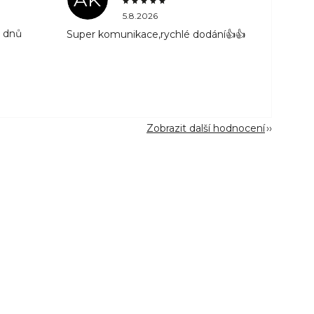
5.8.2026
3 dnů
Super komunikace,rychlé dodání👍👍
Zobrazit další hodnocení