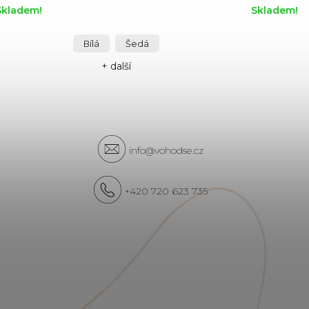
Skladem!
Skladem!
Bílá
Šedá
+ další
info@vohodse.cz
+420 720 623 735