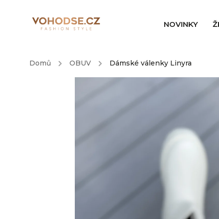
NOVINKY
Ž
Domů
/
OBUV
/
Dámské válenky Linyra