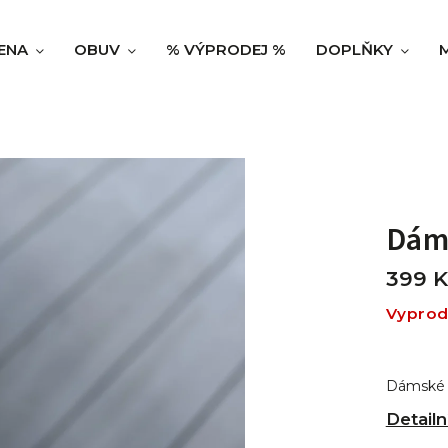
ENA
OBUV
% VÝPRODEJ %
DOPLŇKY
Dáms
399 K
Vypro
Dámské v
Detailn