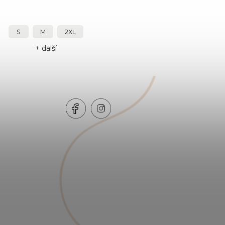
S
M
2XL
+ další