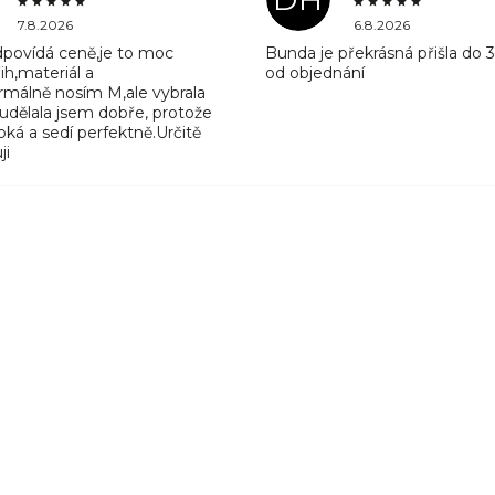
7.8.2026
6.8.2026
odpovídá ceně,je to moc
Bunda je překrásná přišla do 
ih,materiál a
od objednání
rmálně nosím M,ale vybrala
 udělala jsem dobře, protože
ká a sedí perfektně.Určitě
ji