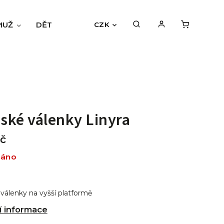
MUŽ
DĚTI
BLOG
HODNOCENÍ OBCHODU
CZK
ké válenky Linyra
č
dáno
álenky na vyšší platformě
í informace