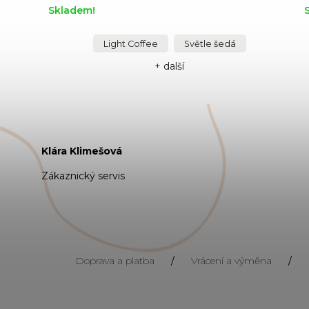
Skladem!
Light Coffee
Světle šedá
+ další
Klára Klimešová
Zákaznický servis
Doprava a platba
/
Vrácení a výměna
/