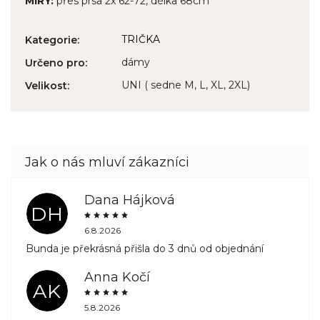
MÍRY:
přes prsa 2x 62-72, délka 68cm
TRIČKA
Kategorie
:
dámy
Určeno pro
:
UNI ( sedne M, L, XL, 2XL)
Velikost
:
Dana Hájková
DH
6.8.2026
Bunda je překrásná přišla do 3 dnů od objednání
Anna Kočí
AK
5.8.2026