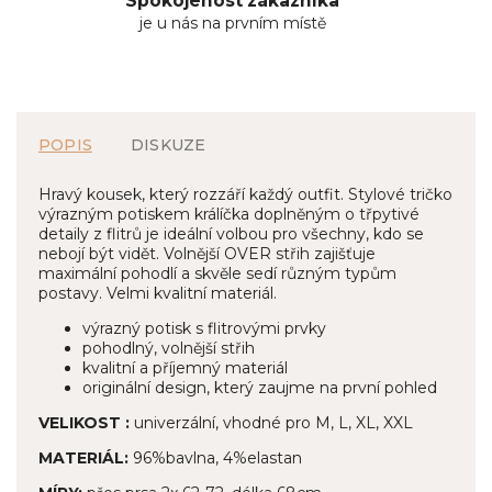
Spokojenost zákazníka
je u nás na prvním místě
POPIS
DISKUZE
Hravý kousek, který rozzáří každý outfit. Stylové tričko
výrazným potiskem králíčka doplněným o třpytivé
detaily z flitrů je ideální volbou pro všechny, kdo se
nebojí být vidět. Volnější OVER střih zajišťuje
maximální pohodlí a skvěle sedí různým typům
postavy. Velmi kvalitní materiál.
výrazný potisk s flitrovými prvky
pohodlný, volnější střih
kvalitní a příjemný materiál
originální design, který zaujme na první pohled
VELIKOST :
univerzální, vhodné pro M, L, XL, XXL
MATERIÁL:
96%bavlna, 4%elastan