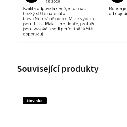
7.8.2026
Kvalita odpovídá ceně,je to moc
Bunda je 
hezký střih,materiál a
od objed
barva.Normálně nosím M,ale vybrala
jsem L a udělala jsem dobře, protože
jsem vysoká a sedí perfektně.Určitě
doporučuji
Související produkty
Novinka