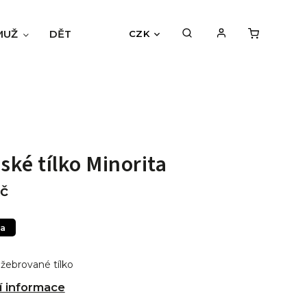
MUŽ
DĚTI
BLOG
HODNOCENÍ OBCHODU
CZK
ké tílko Minorita
č
a
ebrované tílko
í informace