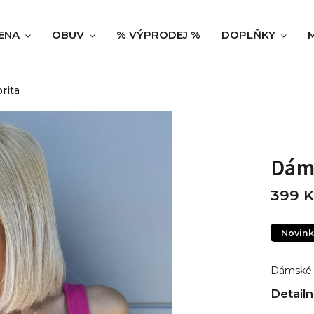
ENA
OBUV
% VÝPRODEJ %
DOPLŇKY
rita
Dáms
399 K
Novink
Dámské ž
Detailn