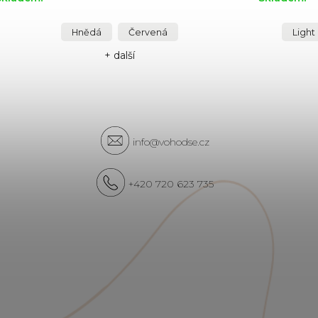
Hnědá
Červená
Light
+ další
info@vohodse.cz
+420 720 623 735