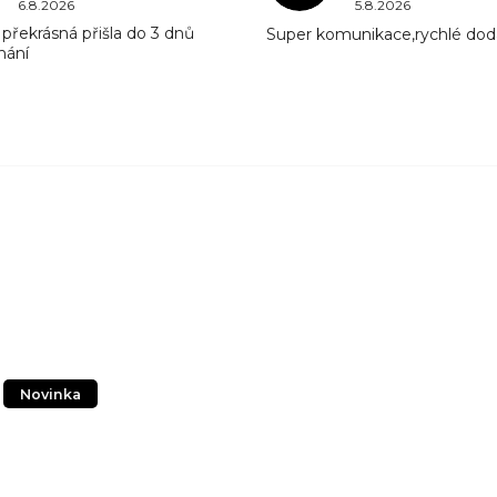
6.8.2026
5.8.2026
překrásná přišla do 3 dnů
Super komunikace,rychlé dod
nání
Novinka