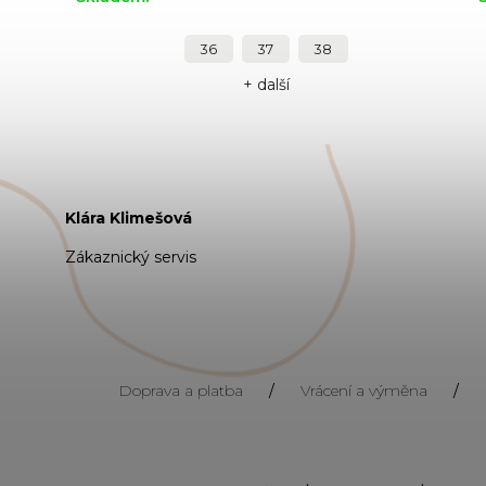
36
37
38
+ další
Klára Klimešová
Zákaznický servis
Doprava a platba
/
Vrácení a výměna
/