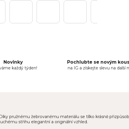
Novinky
Pochlubte se novým ko
áváme každý týden!
na IG a získejte slevu na další 
o. Díky pružnému žebrovanému materiálu se tílko krásně přizpůsobí
duchému střihu elegantní a originální vzhled.