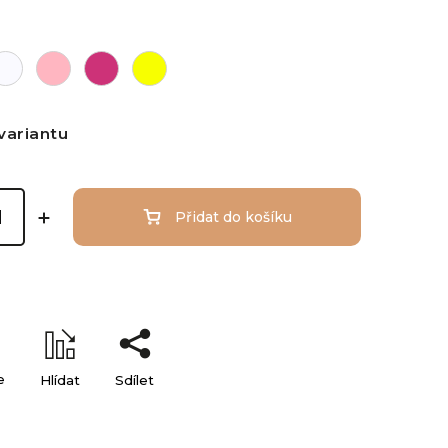
variantu
Přidat do košíku
e
Hlídat
Sdílet