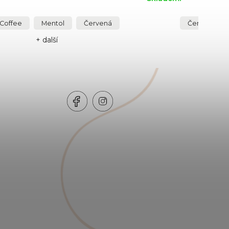
 Coffee
Mentol
Červená
Černá
+ další
+