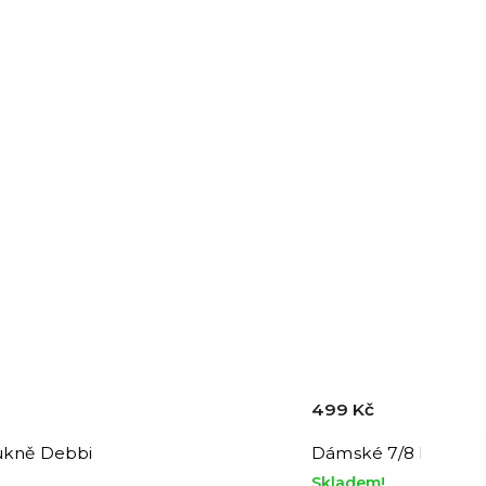
499 Kč
ukně Debbi
Dámské 7/8 kalhoty 
Skladem!