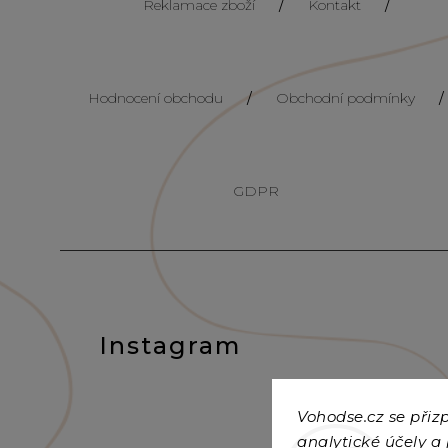
Reklamace zboží
/
Kontakt
/
Hodnocení obchodu
/
Obchodní podmínky
/
GDPR
Instagram
Vohodse.cz se při
analytické účely a