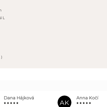
m
í L
 )
Dana Hájková
Anna Kočí
AK