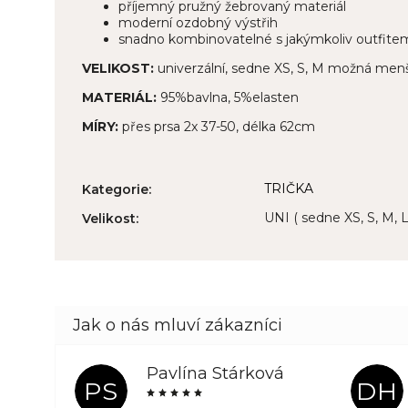
příjemný pružný žebrovaný materiál
moderní ozdobný výstřih
snadno kombinovatelné s jakýmkoliv outfite
VELIKOST:
univerzální, sedne XS, S, M možná menš
MATERIÁL:
95%bavlna, 5%elasten
MÍRY:
přes prsa 2x 37-50, délka 62cm
TRIČKA
Kategorie
:
UNI ( sedne XS, S, M, L
Velikost
:
Pavlína Stárková
PS
DH