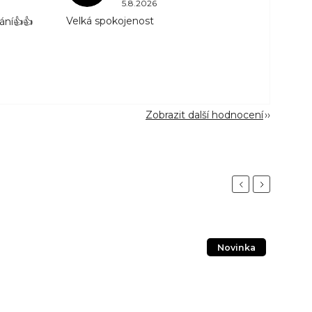
5.8.2026
Velká spokojenost
ání👍👍
Zobrazit další hodnocení
Previous
Next
Novinka