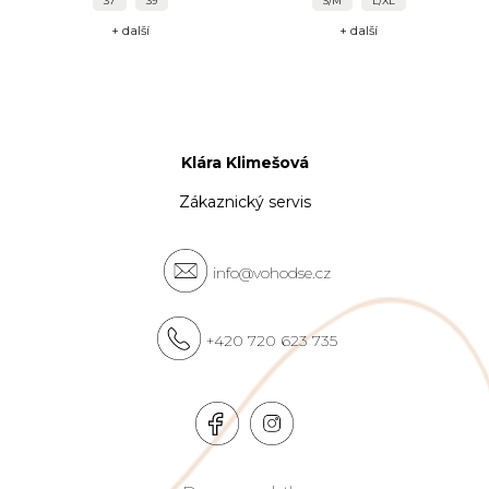
37
39
S/M
L/XL
+ další
+ další
Klára Klimešová
Zákaznický servis
info@vohodse.cz
+420 720 623 735