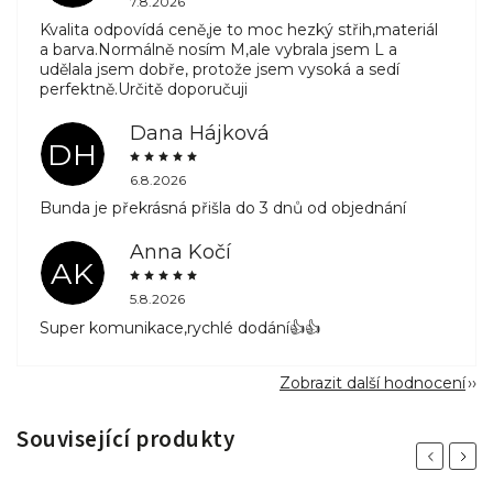
7.8.2026
Kvalita odpovídá ceně,je to moc hezký střih,materiál
a barva.Normálně nosím M,ale vybrala jsem L a
udělala jsem dobře, protože jsem vysoká a sedí
perfektně.Určitě doporučuji
Dana Hájková
DH
6.8.2026
Bunda je překrásná přišla do 3 dnů od objednání
Anna Kočí
AK
5.8.2026
Super komunikace,rychlé dodání👍👍
Zobrazit další hodnocení
Související produkty
Previous
Next