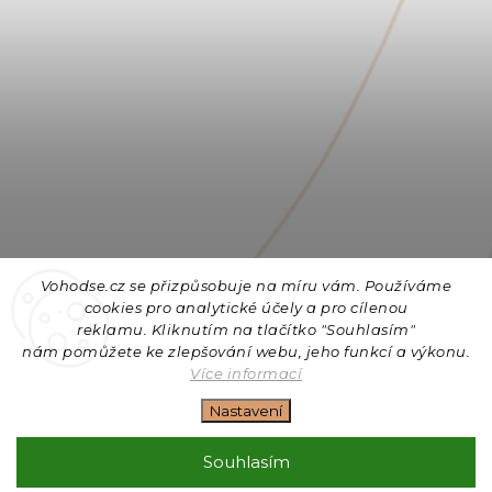
Vohodse.cz se přizpůsobuje na míru vám. Používáme
cookies
pro analytické účely a pro cílenou
reklamu. Kliknutím na tlačítko "Souhlasím"
nám
pomůžete ke zlepšování webu, jeho funkcí a výkonu.
Sledovat na Instagramu
Více informací
Nastavení
Copyright 2026
Vohodse.cz
. Všechna práva vyhrazena.
Upravit nastavení cookies
Souhlasím
Vytvořil
Shoptet
| Design
Shoptak.cz
+ Filipesmedia 🧡