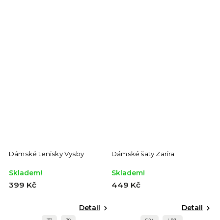
Dámské tenisky Vysby
Dámské šaty Zarira
D
Skladem!
Skladem!
S
399 Kč
449 Kč
6
Detail
Detail