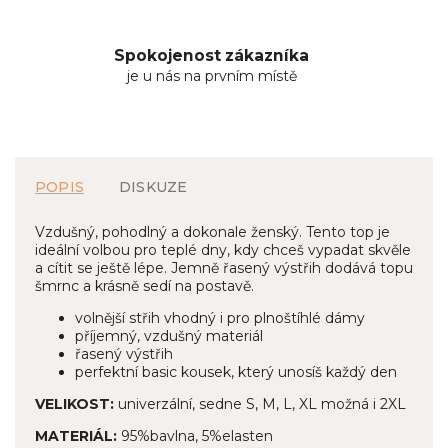
Spokojenost zákazníka
je u nás na prvním místě
POPIS
DISKUZE
Vzdušný, pohodlný a dokonale ženský. Tento top je
ideální volbou pro teplé dny, kdy chceš vypadat skvěle
a cítit se ještě lépe. Jemně řasený výstřih dodává topu
šmrnc a krásně sedí na postavě.
volnější střih vhodný i pro plnoštíhlé dámy
příjemný, vzdušný materiál
řasený výstřih
perfektní basic kousek, který unosíš každý den
VELIKOST:
univerzální, sedne S, M, L, XL možná i 2XL
MATERIÁL:
95%bavlna, 5%elasten