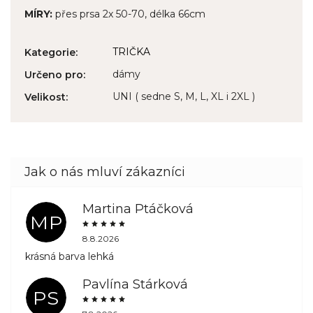
MÍRY:
přes prsa 2x 50-70, délka 66cm
TRIČKA
Kategorie
:
dámy
Určeno pro
:
UNI ( sedne S, M, L, XL i 2XL )
Velikost
:
Martina Ptáčková
MP
8.8.2026
krásná barva lehká
Pavlína Stárková
PS