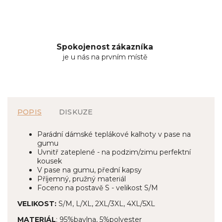
Spokojenost zákazníka
je u nás na prvním místě
POPIS
DISKUZE
Parádní dámské teplákové kalhoty v pase na
gumu
Uvnitř zateplené - na podzim/zimu perfektní
kousek
V pase na gumu, přední kapsy
Příjemný, pružný materiál
Foceno na postavě S - velikost S/M
VELIKOST:
S/M, L/XL, 2XL/3XL, 4XL/5XL
MATERIÁL
: 95%bavlna, 5%polyester