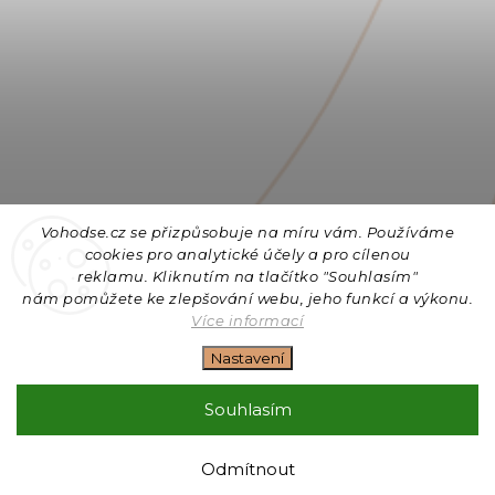
Vohodse.cz se přizpůsobuje na míru vám. Používáme
cookies
pro analytické účely a pro cílenou
reklamu. Kliknutím na tlačítko "Souhlasím"
nám
pomůžete ke zlepšování webu, jeho funkcí a výkonu.
Sledovat na Instagramu
Více informací
Nastavení
Copyright 2026
Vohodse.cz
. Všechna práva vyhrazena.
Upravit nastavení cookies
Souhlasím
Vytvořil
Shoptet
| Design
Shoptak.cz
+ Filipesmedia 🧡
Odmítnout