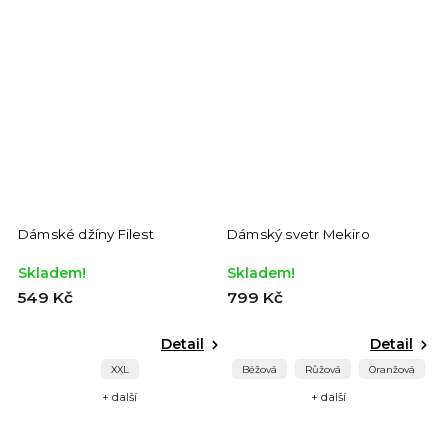
Dámské džíny Filest
Dámský svetr Mekiro
D
Skladem!
Skladem!
S
549 Kč
799 Kč
8
Detail
Detail
XXL
Béžová
Růžová
Oranžová
+ další
+ další