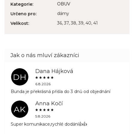
OBUV
Kategorie
:
dámy
Určeno pro
:
36, 37, 38, 39, 40, 41
Velikost
:
Dana Hájková
DH
6.8.2026
Bunda je překrásná přišla do 3 dnů od objednání
Anna Kočí
AK
5.8.2026
Super komunikace,rychlé dodání👍👍