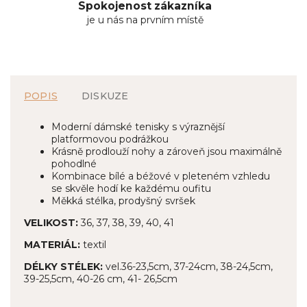
Spokojenost zákazníka
je u nás na prvním místě
POPIS
DISKUZE
Moderní dámské tenisky s výraznější
platformovou podrážkou
Krásně prodlouží nohy a zároveň jsou maximálně
pohodlné
Kombinace bílé a béžové v pleteném vzhledu
se skvěle hodí ke každému oufitu
Měkká stélka, prodyšný svršek
VELIKOST:
36, 37, 38, 39, 40, 41
MATERIÁL:
textil
DÉLKY STÉLEK:
vel.36-23,5cm, 37-24cm, 38-24,5cm,
39-25,5cm, 40-26 cm, 41- 26,5cm